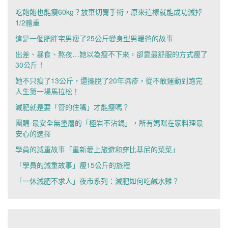
吃飽飽也能瘦60kg？放棄切胃手術，原來這樣就能成功減掉
1/2體重
這是一個肥胖宅男瘦了25公斤變身型男暖爸的故事
出差、暴食、熬夜…她以為瘦不下來，卻靠最舒服的方式瘦了
30公斤！
她不只瘦了13公斤，還擺脫了20年濕疹，從不敢運動到跑完
人生第一場馬拉松！
減肥就是要「管的住嘴」才能瘦嗎？
團購-最安全無塗層的「極岩不沾鍋」，所有媽咪在家料理最
安心的選擇
學員的減重故事「重新愛上旅遊和穿比基尼的菜菜」
「學員的減重故事」瘦15公斤的旅程
「一休減肥不求人」夜市系列：減肥如何吃鹹水雞？