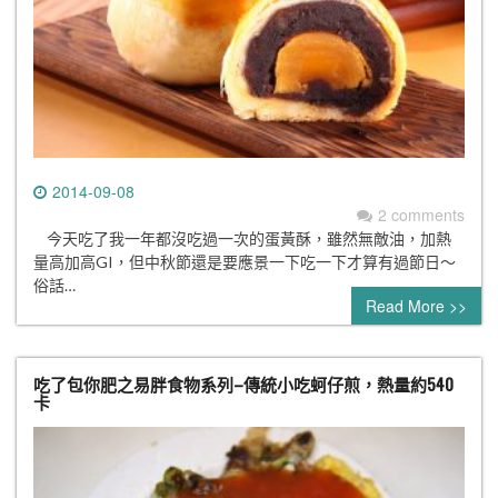
2014-09-08
2 comments
今天吃了我一年都沒吃過一次的蛋黃酥，雖然無敵油，加熱
量高加高GI，但中秋節還是要應景一下吃一下才算有過節日～
俗話…
Read More >>
吃了包你肥之易胖食物系列–傳統小吃蚵仔煎，熱量約540
卡