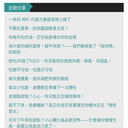
近期文章
一休的 ABC 代謝力重建官網上線了
不敢吃蛋黃，因為膽固醇會太高？
你每天吃的油，正在偷偷堵住你的血管
為什麼你越吃甜食，越不快樂？——我們都掉進了「假快樂」
的陷阱
她吃XX瘦了5公斤，你沒看到的是她失眠、掉髮、月經亂。
吃飽不可怕，吃錯才可怕
每天量體重，是你減肥失敗的開始
每次少吃飯，身體都在準備下一次爆吃
走個路就喘？小心，你可能正在縮短壽命！
瘦不下來、皮膚爛掉？真正的兇手其實藏在你體內正在「慢性
發炎」
天天下午茶吃甜點？小心糖比毒品更恐怖——它會讓你慢慢生
病，卻還以為是自己老了。