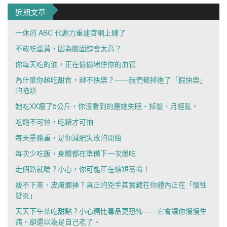
近期文章
一休的 ABC 代謝力重建官網上線了
不敢吃蛋黃，因為膽固醇會太高？
你每天吃的油，正在偷偷堵住你的血管
為什麼你越吃甜食，越不快樂？——我們都掉進了「假快樂」
的陷阱
她吃XX瘦了5公斤，你沒看到的是她失眠、掉髮、月經亂。
吃飽不可怕，吃錯才可怕
每天量體重，是你減肥失敗的開始
每次少吃飯，身體都在準備下一次爆吃
走個路就喘？小心，你可能正在縮短壽命！
瘦不下來、皮膚爛掉？真正的兇手其實藏在你體內正在「慢性
發炎」
天天下午茶吃甜點？小心糖比毒品更恐怖——它會讓你慢慢生
病，卻還以為是自己老了。