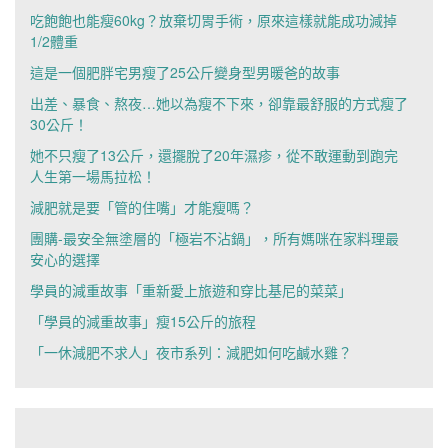
吃飽飽也能瘦60kg？放棄切胃手術，原來這樣就能成功減掉
1/2體重
這是一個肥胖宅男瘦了25公斤變身型男暖爸的故事
出差、暴食、熬夜…她以為瘦不下來，卻靠最舒服的方式瘦了
30公斤！
她不只瘦了13公斤，還擺脫了20年濕疹，從不敢運動到跑完
人生第一場馬拉松！
減肥就是要「管的住嘴」才能瘦嗎？
團購-最安全無塗層的「極岩不沾鍋」，所有媽咪在家料理最
安心的選擇
學員的減重故事「重新愛上旅遊和穿比基尼的菜菜」
「學員的減重故事」瘦15公斤的旅程
「一休減肥不求人」夜市系列：減肥如何吃鹹水雞？