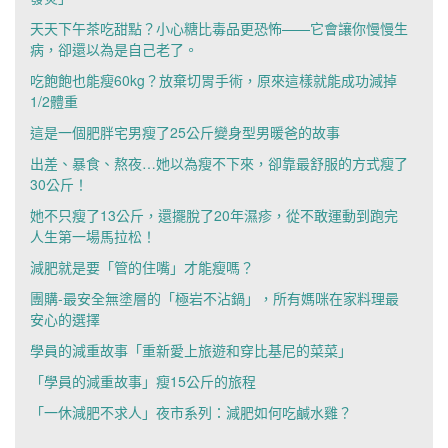
天天下午茶吃甜點？小心糖比毒品更恐怖——它會讓你慢慢生
病，卻還以為是自己老了。
吃飽飽也能瘦60kg？放棄切胃手術，原來這樣就能成功減掉
1/2體重
這是一個肥胖宅男瘦了25公斤變身型男暖爸的故事
出差、暴食、熬夜…她以為瘦不下來，卻靠最舒服的方式瘦了
30公斤！
她不只瘦了13公斤，還擺脫了20年濕疹，從不敢運動到跑完
人生第一場馬拉松！
減肥就是要「管的住嘴」才能瘦嗎？
團購-最安全無塗層的「極岩不沾鍋」，所有媽咪在家料理最
安心的選擇
學員的減重故事「重新愛上旅遊和穿比基尼的菜菜」
「學員的減重故事」瘦15公斤的旅程
「一休減肥不求人」夜市系列：減肥如何吃鹹水雞？