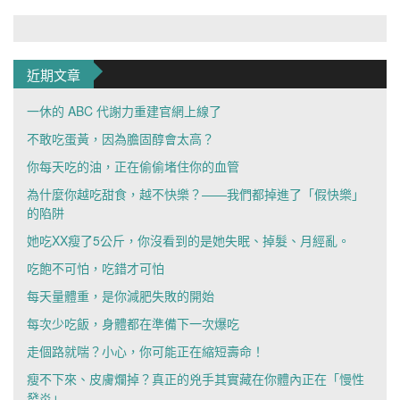
近期文章
一休的 ABC 代謝力重建官網上線了
不敢吃蛋黃，因為膽固醇會太高？
你每天吃的油，正在偷偷堵住你的血管
為什麼你越吃甜食，越不快樂？——我們都掉進了「假快樂」
的陷阱
她吃XX瘦了5公斤，你沒看到的是她失眠、掉髮、月經亂。
吃飽不可怕，吃錯才可怕
每天量體重，是你減肥失敗的開始
每次少吃飯，身體都在準備下一次爆吃
走個路就喘？小心，你可能正在縮短壽命！
瘦不下來、皮膚爛掉？真正的兇手其實藏在你體內正在「慢性
發炎」