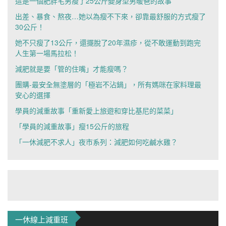
這是一個肥胖宅男瘦了25公斤變身型男暖爸的故事
出差、暴食、熬夜…她以為瘦不下來，卻靠最舒服的方式瘦了
30公斤！
她不只瘦了13公斤，還擺脫了20年濕疹，從不敢運動到跑完
人生第一場馬拉松！
減肥就是要「管的住嘴」才能瘦嗎？
團購-最安全無塗層的「極岩不沾鍋」，所有媽咪在家料理最
安心的選擇
學員的減重故事「重新愛上旅遊和穿比基尼的菜菜」
「學員的減重故事」瘦15公斤的旅程
「一休減肥不求人」夜市系列：減肥如何吃鹹水雞？
一休線上減重班