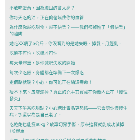
不敢吃蛋黃，因為膽固醇會太高？
你每天吃的油，正在偷偷堵住你的血管
為什麼你越吃甜食，越不快樂？——我們都掉進了「假快樂」
的陷阱
她吃XX瘦了5公斤，你沒看到的是她失眠、掉髮、月經亂。
吃飽不可怕，吃錯才可怕
每天量體重，是你減肥失敗的開始
每次少吃飯，身體都在準備下一次爆吃
走個路就喘？小心，你可能正在縮短壽命！
瘦不下來、皮膚爛掉？真正的兇手其實藏在你體內正在「慢性
發炎」
天天下午茶吃甜點？小心糖比毒品更恐怖——它會讓你慢慢生
病，卻還以為是自己老了。
吃飽飽也能瘦60kg？放棄切胃手術，原來這樣就能成功減掉
1/2體重