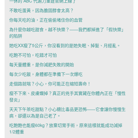
一休的 ABC 代謝力重建官網上線了
不敢吃蛋黃，因為膽固醇會太高？
你每天吃的油，正在偷偷堵住你的血管
為什麼你越吃甜食，越不快樂？——我們都掉進了「假快樂」
的陷阱
她吃XX瘦了5公斤，你沒看到的是她失眠、掉髮、月經亂。
吃飽不可怕，吃錯才可怕
每天量體重，是你減肥失敗的開始
每次少吃飯，身體都在準備下一次爆吃
走個路就喘？小心，你可能正在縮短壽命！
瘦不下來、皮膚爛掉？真正的兇手其實藏在你體內正在「慢性
發炎」
天天下午茶吃甜點？小心糖比毒品更恐怖——它會讓你慢慢生
病，卻還以為是自己老了。
吃飽飽也能瘦60kg？放棄切胃手術，原來這樣就能成功減掉
1/2體重