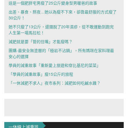
這是一個肥胖宅男瘦了25公斤變身型男暖爸的故事
出差、暴食、熬夜…她以為瘦不下來，卻靠最舒服的方式瘦了
30公斤！
她不只瘦了13公斤，還擺脫了20年濕疹，從不敢運動到跑完
人生第一場馬拉松！
減肥就是要「管的住嘴」才能瘦嗎？
團購-最安全無塗層的「極岩不沾鍋」，所有媽咪在家料理最
安心的選擇
學員的減重故事「重新愛上旅遊和穿比基尼的菜菜」
「學員的減重故事」瘦15公斤的旅程
「一休減肥不求人」夜市系列：減肥如何吃鹹水雞？
一休線上減重班