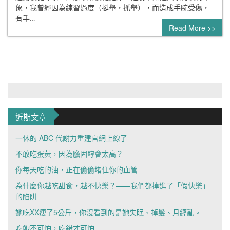
象，我曾經因為練習過度（挺舉，抓舉），而造成手腕受傷，
有手…
Read More >>
近期文章
一休的 ABC 代謝力重建官網上線了
不敢吃蛋黃，因為膽固醇會太高？
你每天吃的油，正在偷偷堵住你的血管
為什麼你越吃甜食，越不快樂？——我們都掉進了「假快樂」
的陷阱
她吃XX瘦了5公斤，你沒看到的是她失眠、掉髮、月經亂。
吃飽不可怕，吃錯才可怕