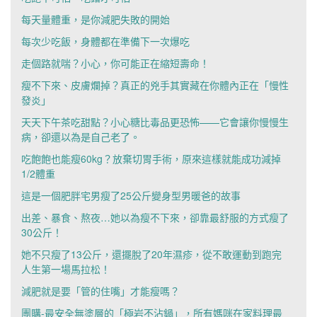
每天量體重，是你減肥失敗的開始
每次少吃飯，身體都在準備下一次爆吃
走個路就喘？小心，你可能正在縮短壽命！
瘦不下來、皮膚爛掉？真正的兇手其實藏在你體內正在「慢性
發炎」
天天下午茶吃甜點？小心糖比毒品更恐怖——它會讓你慢慢生
病，卻還以為是自己老了。
吃飽飽也能瘦60kg？放棄切胃手術，原來這樣就能成功減掉
1/2體重
這是一個肥胖宅男瘦了25公斤變身型男暖爸的故事
出差、暴食、熬夜…她以為瘦不下來，卻靠最舒服的方式瘦了
30公斤！
她不只瘦了13公斤，還擺脫了20年濕疹，從不敢運動到跑完
人生第一場馬拉松！
減肥就是要「管的住嘴」才能瘦嗎？
團購-最安全無塗層的「極岩不沾鍋」，所有媽咪在家料理最