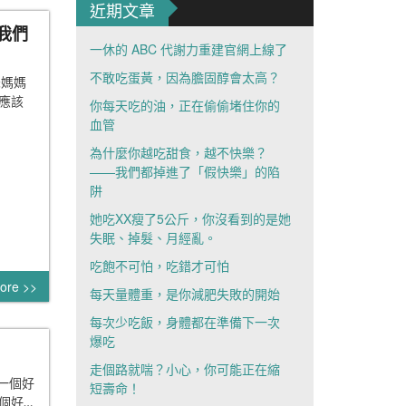
近期文章
我們
一休的 ABC 代謝力重建官網上線了
不敢吃蛋黃，因為膽固醇會太高？
爸媽媽
應該
你每天吃的油，正在偷偷堵住你的
血管
為什麼你越吃甜食，越不快樂？
——我們都掉進了「假快樂」的陷
阱
她吃XX瘦了5公斤，你沒看到的是她
失眠、掉髮、月經亂。
吃飽不可怕，吃錯才可怕
ore >>
每天量體重，是你減肥失敗的開始
每次少吃飯，身體都在準備下一次
爆吃
走個路就喘？小心，你可能正在縮
一個好
短壽命！
個好…