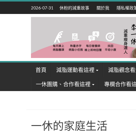
Skip
休粉的減重故事
關於我
隱私權政
2026-07-31
to
content
首頁
減脂運動看這裡
減脂觀念看
一休團購、合作看這裡
專欄合作看
一休的家庭生活