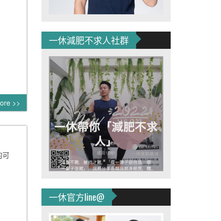
一休減肥不求人社群
ore >>
的可
一休官方line@