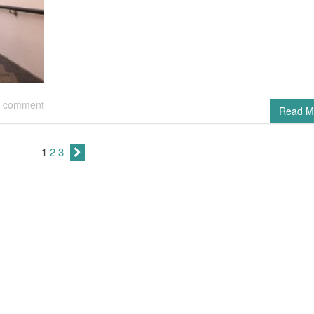
 comment
Read M
1
2
3