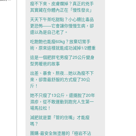
瘦不下來、皮膚爛掉？真正的兇手
其實藏在你體內正在「慢性發炎」
天天下午茶吃甜點？小心糖比毒品
更恐怖——它會讓你慢慢生病，卻
還以為是自己老了。
吃飽飽也能瘦60kg？放棄切胃手
術，原來這樣就能成功減掉1/2體重
這是一個肥胖宅男瘦了25公斤變身
型男暖爸的故事
出差、暴食、熬夜…她以為瘦不下
來，卻靠最舒服的方式瘦了30公
斤！
她不只瘦了13公斤，還擺脫了20年
濕疹，從不敢運動到跑完人生第一
場馬拉松！
減肥就是要「管的住嘴」才能瘦
嗎？
團購-最安全無塗層的「極岩不沾