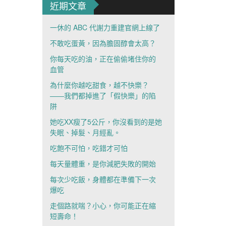
近期文章
一休的 ABC 代謝力重建官網上線了
不敢吃蛋黃，因為膽固醇會太高？
你每天吃的油，正在偷偷堵住你的
血管
為什麼你越吃甜食，越不快樂？
——我們都掉進了「假快樂」的陷
阱
她吃XX瘦了5公斤，你沒看到的是她
失眠、掉髮、月經亂。
吃飽不可怕，吃錯才可怕
每天量體重，是你減肥失敗的開始
每次少吃飯，身體都在準備下一次
爆吃
走個路就喘？小心，你可能正在縮
短壽命！