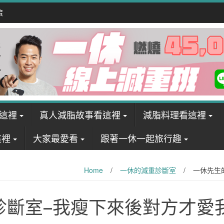
策
這裡
真人減脂故事看這裡
減脂料理看這裡
這裡
大家最愛看
跟著一休一起旅行趣
Home
/
一休的減重診斷室
/
一休先生
診斷室–我瘦下來後對方才愛