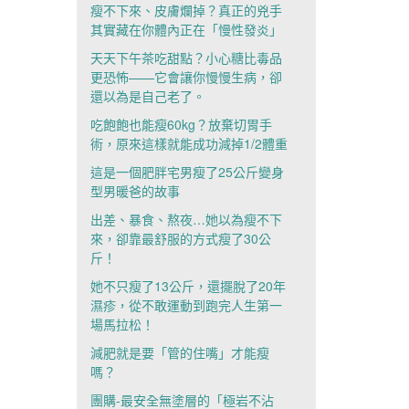
瘦不下來、皮膚爛掉？真正的兇手
其實藏在你體內正在「慢性發炎」
天天下午茶吃甜點？小心糖比毒品
更恐怖——它會讓你慢慢生病，卻
還以為是自己老了。
吃飽飽也能瘦60kg？放棄切胃手
術，原來這樣就能成功減掉1/2體重
這是一個肥胖宅男瘦了25公斤變身
型男暖爸的故事
出差、暴食、熬夜…她以為瘦不下
來，卻靠最舒服的方式瘦了30公
斤！
她不只瘦了13公斤，還擺脫了20年
濕疹，從不敢運動到跑完人生第一
場馬拉松！
減肥就是要「管的住嘴」才能瘦
嗎？
團購-最安全無塗層的「極岩不沾