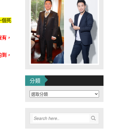
一個死
沒有，
的到，
分類
分
類