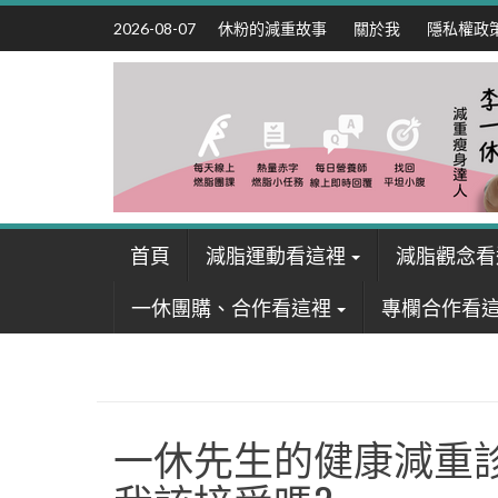
Skip
休粉的減重故事
關於我
隱私權政
2026-08-07
to
content
首頁
減脂運動看這裡
減脂觀念看
一休團購、合作看這裡
專欄合作看
一休先生的健康減重