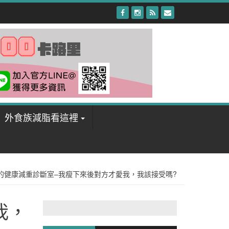
外食族減脂看這裡
的健康減重診斷室–我瘦下來後對方才愛我，我該接受嗎?
我，