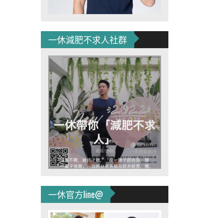
一休減肥不求人社群
一休官方line@