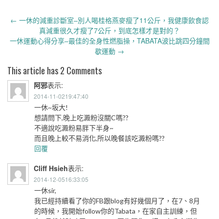
Post
←
一休的減重診斷室–別人喝桂格燕麥瘦了11公斤，我健康飲食認
navigation
真減重很久才瘦了7公斤，到底怎樣才是對的？
一休運動心得分享–最佳的全身性燃脂操，TABATA波比跳四分鐘間
歇運動
→
This article has 2 Comments
阿邪
表示:
2014-11-0219:47:40
一休~坂大!
想請問下,晚上吃澱粉沒關C嗎??
不適說吃澱粉易胖下半身~
而且晚上較不易消化,所以晚餐該吃澱粉嗎??
回覆
Cliff Hsieh
表示:
2014-12-0516:33:05
一休sir,
我已經持續看了你的FB跟blog有好幾個月了，在7、8月
的時候，我開始follow你的Tabata，在家自主訓練，但