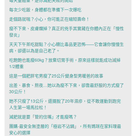
每天量體重，是你減肥失敗的開始
每次少吃飯，身體都在準備下一次爆吃
走個路就喘？小心，你可能正在縮短壽命！
瘦不下來、皮膚爛掉？真正的兇手其實藏在你體內正在「慢性
發炎」
天天下午茶吃甜點？小心糖比毒品更恐怖——它會讓你慢慢生
病，卻還以為是自己老了。
吃飽飽也能瘦60kg？放棄切胃手術，原來這樣就能成功減掉
1/2體重
這是一個肥胖宅男瘦了25公斤變身型男暖爸的故事
出差、暴食、熬夜…她以為瘦不下來，卻靠最舒服的方式瘦了
30公斤！
她不只瘦了13公斤，還擺脫了20年濕疹，從不敢運動到跑完
人生第一場馬拉松！
減肥就是要「管的住嘴」才能瘦嗎？
團購-最安全無塗層的「極岩不沾鍋」，所有媽咪在家料理最
安心的選擇