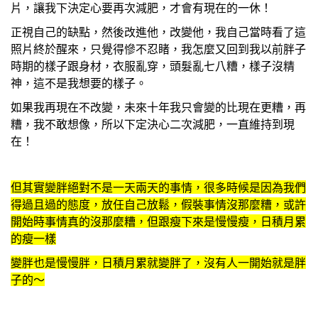
片，讓我下決定心要再次減肥，才會有現在的一休！
正視自己的缺點，然後改進他，改變他，我自己當時看了這
照片終於醒來，只覺得慘不忍睹，我怎麼又回到我以前胖子
時期的樣子跟身材，衣服亂穿，頭髮亂七八糟，樣子沒精
神，這不是我想要的樣子。
如果我再現在不改變，未來十年我只會變的比現在更糟，再
糟，我不敢想像，所以下定決心二次減肥，一直維持到現
在！
但其實變胖絕對不是一天兩天的事情，很多時候是因為我們
得過且過的態度，放任自己放鬆，假裝事情沒那麼糟，或許
開始時事情真的沒那麼糟，但跟瘦下來是慢慢瘦，日積月累
的瘦一樣
變胖也是慢慢胖，日積月累就變胖了，沒有人一開始就是胖
子的～