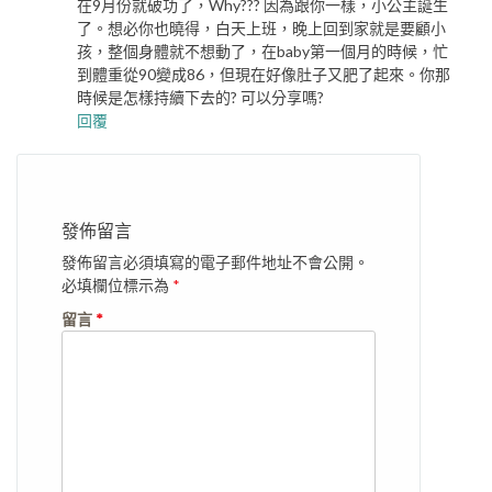
在9月份就破功了，Why??? 因為跟你一樣，小公主誕生
了。想必你也曉得，白天上班，晚上回到家就是要顧小
孩，整個身體就不想動了，在baby第一個月的時候，忙
到體重從90變成86，但現在好像肚子又肥了起來。你那
時候是怎樣持續下去的? 可以分享嗎?
回覆
發佈留言
發佈留言必須填寫的電子郵件地址不會公開。
必填欄位標示為
*
留言
*