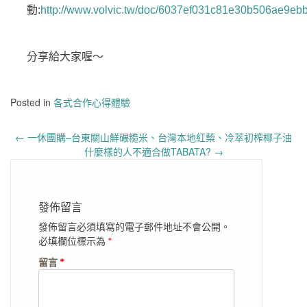
動:
http://www.volvic.tw/doc/6037ef031c81e30b506ae9eb
分享給大家喔～
Posted in
各式合作心得體驗
Post
←
一休團購–台東關山鮮碾糙米、台灣本地紅蔾、冷萃初榨椰子油
navigation
什麼樣的人不適合做TABATA?
→
發佈留言
發佈留言必須填寫的電子郵件地址不會公開。
必填欄位標示為
*
留言
*