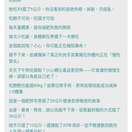
她吃XX瘦了5公斤，你沒看到的是她失眠、掉髮、月經亂。
吃飽不可怕，吃錯才可怕
每天量體重，是你減肥失敗的開始
每次少吃飯，身體都在準備下一次爆吃
走個路就喘？小心，你可能正在縮短壽命！
瘦不下來、皮膚爛掉？真正的兇手其實藏在你體內正在「慢性
發炎」
天天下午茶吃甜點？小心糖比毒品更恐怖——它會讓你慢慢生
病，卻還以為是自己老了。
吃飽飽也能瘦60kg？放棄切胃手術，原來這樣就能成功減掉
1/2體重
這是一個肥胖宅男瘦了25公斤變身型男暖爸的故事
出差、暴食、熬夜…她以為瘦不下來，卻靠最舒服的方式瘦了
30公斤！
她不只瘦了13公斤，還擺脫了20年濕疹，從不敢運動到跑完
人生第一場馬拉松！