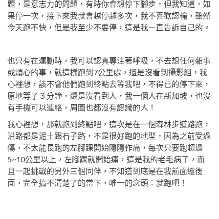
題，是意志力的問題，有時你會想停下腳步，但我知道，如
果停一次，接下來我就會越停越多次，我不喜歡認輸，雖然
今天跑不快，但是我至少不要停，這是我一直告訴自己的。
也只有在運動時，我可以認真專注著呼吸，不去想任何雜事
或煩心的事，就這樣跑到7公里處，還是沒看到攝影組，我
心裡想，該不會他們跑到終點去等我吧，不得已的停下來，
原地等了３分鐘，還是沒看到人，我一個人在新加坡，也沒
有手機可以連絡，周圍也都沒有認識的人！
我心裡想，那就跑到終點吧，這次是在一個森林步道路跑，
沿路都是泥土跟石子路，不是很好跑的地型，因為之前受過
傷，不太能長跑的左腳踝開始隱隱作痛，每次只要跑超過
5~10公里以上，左腳踝就開始痛，這是我的老毛病了，而
且一起挑戰的另外三個同伴，不知道到底是在我前面還後
面，完全搞不清楚了的當下，唯一的念頭：就跑吧！