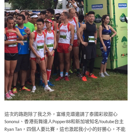
這次的路跑
除了我之外，富維克還邀請了泰國彩妝甜心
、香港街舞達人
和新加坡知名
台主
Sononui
Popper88
Youtube
四個人要比賽，這也激起我小小的好勝心，不能
，
Ryan Tan