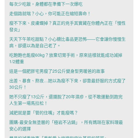
每次少吃飯，身體都在準備下一次爆吃
走個路就喘？小心，你可能正在縮短壽命！
瘦不下來、皮膚爛掉？真正的兇手其實藏在你體內正在「慢性
發炎」
天天下午茶吃甜點？小心糖比毒品更恐怖——它會讓你慢慢生
病，卻還以為是自己老了。
吃飽飽也能瘦60kg？放棄切胃手術，原來這樣就能成功減掉
1/2體重
這是一個肥胖宅男瘦了25公斤變身型男暖爸的故事
出差、暴食、熬夜…她以為瘦不下來，卻靠最舒服的方式瘦了
30公斤！
她不只瘦了13公斤，還擺脫了20年濕疹，從不敢運動到跑完
人生第一場馬拉松！
減肥就是要「管的住嘴」才能瘦嗎？
團購-最安全無塗層的「極岩不沾鍋」，所有媽咪在家料理最
安心的選擇
學員的減重故事「重新愛上旅遊和穿比基尼的菜菜」