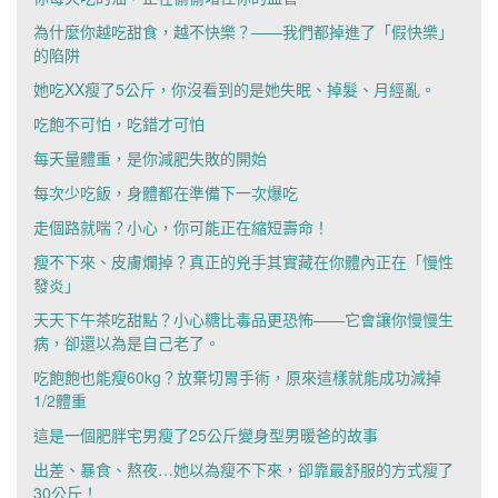
為什麼你越吃甜食，越不快樂？——我們都掉進了「假快樂」
的陷阱
她吃XX瘦了5公斤，你沒看到的是她失眠、掉髮、月經亂。
吃飽不可怕，吃錯才可怕
每天量體重，是你減肥失敗的開始
每次少吃飯，身體都在準備下一次爆吃
走個路就喘？小心，你可能正在縮短壽命！
瘦不下來、皮膚爛掉？真正的兇手其實藏在你體內正在「慢性
發炎」
天天下午茶吃甜點？小心糖比毒品更恐怖——它會讓你慢慢生
病，卻還以為是自己老了。
吃飽飽也能瘦60kg？放棄切胃手術，原來這樣就能成功減掉
1/2體重
這是一個肥胖宅男瘦了25公斤變身型男暖爸的故事
出差、暴食、熬夜…她以為瘦不下來，卻靠最舒服的方式瘦了
30公斤！