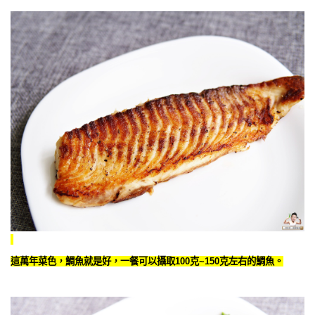
這萬年菜色，鯛魚就是好，一餐可以攝取100克~150克左右的鯛魚。