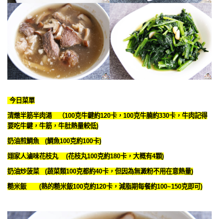
今日菜單
清燉半筋半肉湯 （100克牛鍵約120卡，100克牛腩約330卡，牛肉記得
要吃牛鍵，牛筋，牛肚熱量較低)
奶油煎鯛魚 (鯛魚100克約100卡)
翊家人滷味花枝丸 (花枝丸100克約180卡，大概有4顆)
奶油炒菠菜
(蔬菜類100克都約40卡，但因為無澱粉不用在意熱量)
糙米飯 (熟的糙米飯100克約120卡，減脂期每餐約100~150克即可)