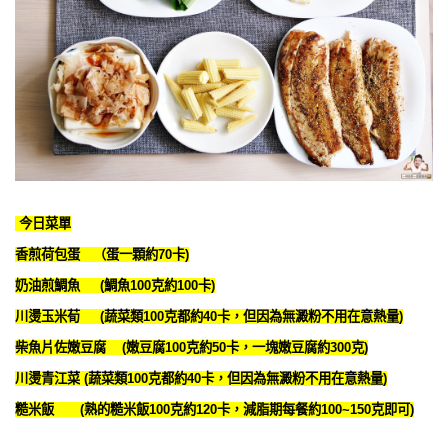
今日菜單
香煎荷包蛋 （蛋一顆約70卡)
奶油煎鯛魚 (鯛魚100克約100卡)
川燙玉米荀 (蔬菜類100克都約40卡，但因為無澱粉不用在意熱量)
柴魚片佐嫩豆腐 (嫩豆腐100克約50卡，一塊嫩豆腐約300克)
川燙青江菜
(蔬菜類100克都約40卡，但因為無澱粉不用在意熱量)
糙米飯 (熟的糙米飯100克約120卡，減脂期每餐約100~150克即可)