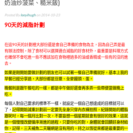
奶油炒菠菜、糙米飯)
Posted By
leeyihugh
on 2014-10-23
90天的減脂計劃
在這90天的計劃裡大部份還是會自己準備的食物為主，因為自己弄是最
有辦法控制，除了食材可以選擇適合減脂的好食材外，最重要是料理方式
也確保不會吃進一些不應該加在食物裡過多的油或香精或一些有的沒的進
去。
如果是剛開始要做計劃的朋友也可以試著一餐自己準備就好，基本上我的
早餐已經分享過，大部份都是豆漿、全麥饅頭、蛋。
晚餐則是跟午餐吃的一樣，都是中午做好還會再多弄一些帶便當做晚上
吃。
每個人對自己要求的標準不一樣，就設定一個自己想達成的目標就可以
了，
記得開始減重計劃前一定要先全身只穿內衣褲拍照，紀錄開始的體脂
跟呎吋，每一個月比對一次，不要妄想一個星期就會有很好的效果，這就
是一個慢慢改變循序漸進的過程，只要你吃的對，身體就會回饋好身材給
你，記得，三天補魚二天曬網是沒有用的，持之以恆從來都是最重要的一