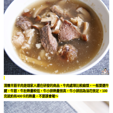
清燉半筋半肉是翊家人還在研發的商品，牛肉處理比較麻煩，一般要選牛
腱，牛筋，牛肚熱量較低，牛小排熱量很高，牛小排因為油花很足，100
克就約有400卡的熱量，不要誤會喔～