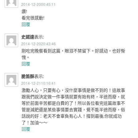
2014-12-2000:45:11
讚!
看完很感動!
回覆
史諾達
表示:
2014-12-2020:43:46
刚吃完晚餐看到这篇，眼泪不禁留下。好感动，也好惭
愧。
回覆
脆笛酥
表示:
2014-12-2110:16:41
激勵人心，只要有心，沒什麼事情是做不到的！這故事
跟我們說決定做一件事情就要有始有終，半途而廢，就
等於前面辛苦都是白費的了！所以各位看完這篇故事不
管是減肥還是某些事情要去實踐，覺不能半途而廢，俗
話說的好：老天不會辜負有心人！撐到最後,你就成功
了！加油～～
回覆