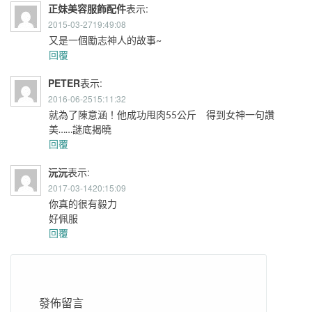
正妹美容服飾配件
表示:
2015-03-2719:49:08
又是一個勵志神人的故事~
回覆
PETER
表示:
2016-06-2515:11:32
就為了陳意涵！他成功甩肉55公斤 得到女神一句讚
美……謎底揭曉
回覆
沅沅
表示:
2017-03-1420:15:09
你真的很有毅力
好佩服
回覆
發佈留言