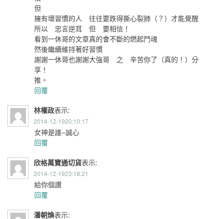
但
擁有壞習慣的人 往往要跌得撕心裂肺（？）才能覺醒
所以 忠言逆耳 但 要相信！
看到一休哥的文章真的會不斷的燃起鬥魂
然後繼續維持著好習慣
謝謝一休哥也謝謝大強哥 之 辛苦你了（真的！）分
享！
推。
回覆
林權政
表示:
2014-12-1920:10:17
女神是誰~誠心
回覆
欣格萬寶通切貨
表示:
2014-12-1923:18:21
給你個讚
回覆
潘朝煥
表示: