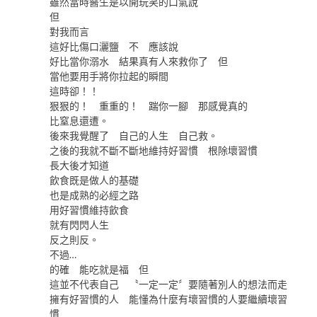
雖然當時醫生是以開玩笑的口氣說
但
對我而言
這好比傷口灑鹽 不 應該說
好比當你溺水 結果真有人來救你了 但
當他要用手將你拉起的瞬間
這時卻！！
狠狠的！ 重重的！ 踹你一腳 那感覺真的
比窒息還遭。
後來我覺醒了 自己的人生 自己救。
之後的我就不斷不斷地維持好習慣 根除壞習慣
長大後才知道
飲食既是做人的基礎
也是成熟的必經之路
用好習慣維持飲食
就有閃閃人生
反之則反。
不過…
的確 能吃就是福 但
這並不代表自己 〝一定一定〞要隨著別人的想法而走
擁有好習慣的人 能懂為什麼有壞習慣的人要繼續壞習
慣