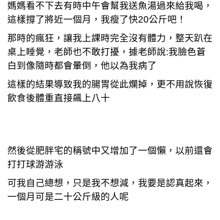
媽媽看不下去有時中午會幫我送魚湯過來給我喝，
這樣撐了將近一個月，我瘦了快20公斤吧！
那時的瘋狂，讓我上課時完全沒有體力，整天趴在
桌上睡覺，老師也不敢打擾，據老師說:我臉色蒼
白到像隨時都會暈倒，他以為我病了
這樣的結果導致我的腸胃從此爛掉，更不用說恢復
飲食後體重直接飆上八十
然後從肥胖宅的稱號中又增加了一個懶，以前還會
打打球游游泳
可我自己總想，只是我不想減，我要是認真起來，
一個月可是二十公斤級的人呢