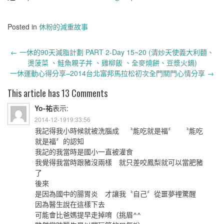
Posted in
休粉的減重故事
Post
←
一休的90天減脂計劃 PART 2-Day 15~20 (清炒天使義大利麵、
navigation
燙菠菜 、鮭魚親子丼 、雞柳飯 、全麥燒餅、豆漿火鍋)
一休運動心得分享–2014台北富邦馬拉松初次全門關門心情分享
→
This article has 13 Comments
Yo-祐
表示:
2014-12-1919:33:56
我記得我小時候就被洗腦成 〝能吃就是福〞 〝能吃
就是福〞的認知
我記的我當時是國小一直被灌食
我覺得我當時跟豬沒兩樣 就只差咬鳳梨就可以當肥豬
了
後來
是因為國中的腸胃炎 才讓我〝自己〞從噩夢裡驚醒
因為醫生說在這樣下去
可能會比爸媽提早走掉唷（挑眉^^