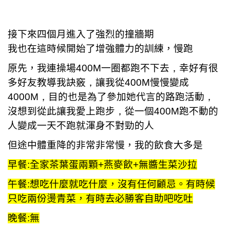
接下來四個月進入了強烈的撞牆期
我也在這時候開始了增強體力的訓練，慢跑
原先，我連操場
400M
一圈都跑不下去
，
幸好有很
多好友教導我訣竅
，
讓我從
400M
慢慢變成
4000M，
目的也是為了參加她代言的路跑活動
，
沒想到從此讓我愛上跑步
，
從一個
400M
跑不動的
人變成一天不跑就渾身不對勁的人
但途中體重降的非常非常慢，我的飲食大多是
早餐:全家茶葉蛋兩顆+燕麥飲+無醬生菜沙拉
午餐:想吃什麼就吃什麼，沒有任何顧忌。有時候
只吃兩份燙青菜，有時去必勝客自助吧吃吐
晚餐:無