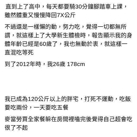
直到上了高中，每天都要騎30分鐘腳踏車上課，
雖然體重又慢慢降回7X公斤
不過還是一樣懶的動，努力吃，覺得一切都無所
謂，就這樣上了大學新生體檢時，報告顯示我的身
體年齡已經是60歲了，我也無動於衷，就這樣一
直混吃等死
到了2012年時，我26歲 178cm
我已成為120公斤以上的胖宅，打死不運動，吃飯
要吃兩份，一天要吃五餐
麥當勞買全家餐躲在房間裡嗑完後覺得自己超會吃
很了不起