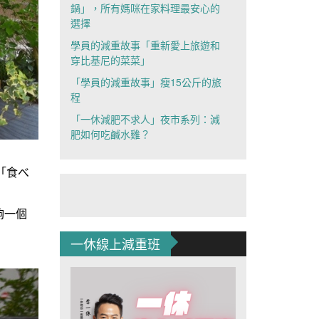
鍋」，所有媽咪在家料理最安心的
選擇
學員的減重故事「重新愛上旅遊和
穿比基尼的菜菜」
「學員的減重故事」瘦15公斤的旅
程
「一休減肥不求人」夜市系列：減
肥如何吃鹹水雞？
「食べ
夠一個
一休線上減重班