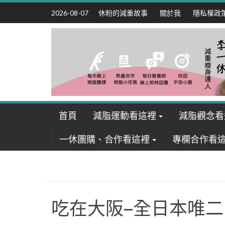
Skip
休粉的減重故事
關於我
隱私權政
2026-08-07
to
content
首頁
減脂運動看這裡
減脂觀念看
一休團購、合作看這裡
專欄合作看
吃在大阪–全日本唯