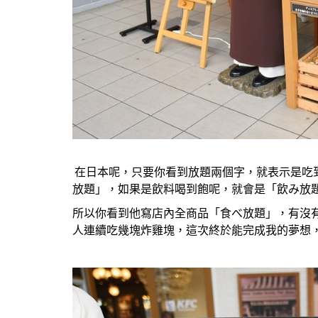
在日本呢，只要你看到放題兩個字，就表示是吃
放題」，如果是飲料喝到飽呢，就會是「飲み放
所以你看到他寫店內全商品「食べ放題」，有沒
人連續吃幾塊炸雞塊，這次終於能完成我的夢想