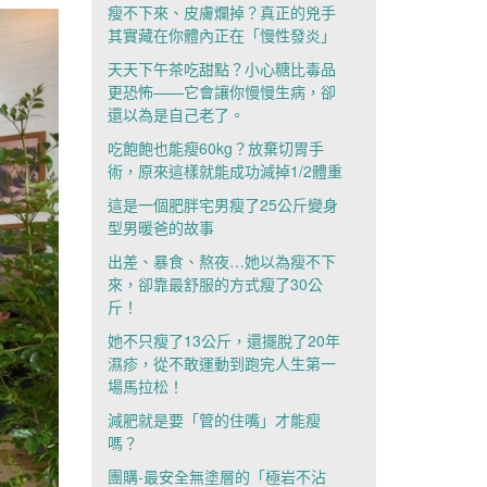
瘦不下來、皮膚爛掉？真正的兇手
其實藏在你體內正在「慢性發炎」
天天下午茶吃甜點？小心糖比毒品
更恐怖——它會讓你慢慢生病，卻
還以為是自己老了。
吃飽飽也能瘦60kg？放棄切胃手
術，原來這樣就能成功減掉1/2體重
這是一個肥胖宅男瘦了25公斤變身
型男暖爸的故事
出差、暴食、熬夜…她以為瘦不下
來，卻靠最舒服的方式瘦了30公
斤！
她不只瘦了13公斤，還擺脫了20年
濕疹，從不敢運動到跑完人生第一
場馬拉松！
減肥就是要「管的住嘴」才能瘦
嗎？
團購-最安全無塗層的「極岩不沾