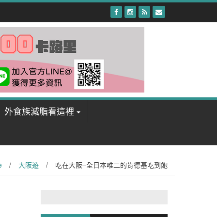
外食族減脂看這裡
e
/
大阪遊
/
吃在大阪–全日本唯二的肯德基吃到飽