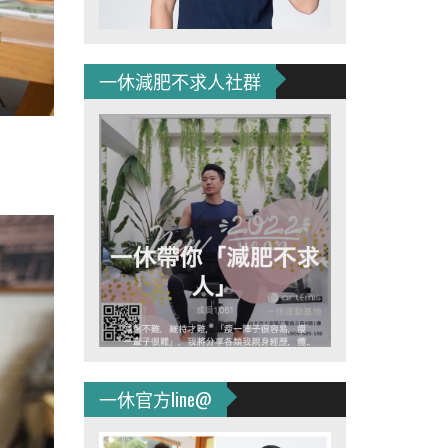
一休減肥不求人社群
一休官方line@