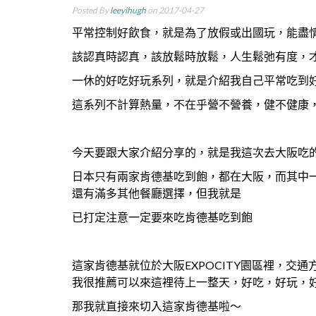
Posted By
leeyihugh
on 2017-04-27
平常控制好飲食，就是為了放假或出國玩，能盡
該認真時認真，該放鬆時放鬆，人生鬆弛有度，
一休的好吃好玩系列，就是介紹我自己平常吃到
這系列不計算熱量，不在乎營不營養，健不健康
今天要跟大家介紹分享的，就是我這次去大阪吃
日本只有兩家肯德基吃到飽，都在大阪，而其中一
還有滿多其他餐廳選擇，但我就是
已打定注意一定要來吃肯德基吃到飽
這家肯德基就位於大阪EXPOCITY園區裡，交通
我很推薦可以來這裡待上一整天，好吃，好玩，
那我就直接來切入這家肯德基啦～