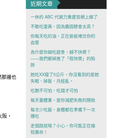
近期文章
一休的 ABC 代謝力重建官網上線了
不敢吃蛋黃，因為膽固醇會太高？
你每天吃的油，正在偷偷堵住你的
血管
為什麼你越吃甜食，越不快樂？
——我們都掉進了「假快樂」的陷
阱
她吃XX瘦了5公斤，你沒看到的是她
然那邊也
失眠、掉髮、月經亂。
吃飽不可怕，吃錯才可怕
每天量體重，是你減肥失敗的開始
每次少吃飯，身體都在準備下一次
大阪，
爆吃
走個路就喘？小心，你可能正在縮
短壽命！