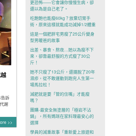
更恐怖——它會讓你慢慢生病，卻
還以為是自己老了。
吃飽飽也能瘦60kg？放棄切胃手
術，原來這樣就能成功減掉1/2體重
這是一個肥胖宅男瘦了25公斤變身
型男暖爸的故事
出差、暴食、熬夜…她以為瘦不下
來，卻靠最舒服的方式瘦了30公
斤！
她不只瘦了13公斤，還擺脫了20年
吃越
濕疹，從不敢運動到跑完人生第一
場馬拉松！
減肥就是要「管的住嘴」才能瘦
休告訴
嗎？
代謝
團購-最安全無塗層的「極岩不沾
鍋」，所有媽咪在家料理最安心的
ore >>
選擇
學員的減重故事「重新愛上旅遊和