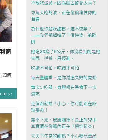
不敢吃蛋黃，因為膽固醇會太高？
你每天吃的油，正在偷偷堵住你的
血管
為什麼你越吃甜食，越不快樂？
——我們都掉進了「假快樂」的陷
阱
便利商
她吃XX瘦了5公斤，你沒看到的是她
失眠、掉髮、月經亂。
吃飽不可怕，吃錯才可怕
你如何
每天量體重，是你減肥失敗的開始
每次少吃飯，身體都在準備下一次
爆吃
ore >>
走個路就喘？小心，你可能正在縮
短壽命！
瘦不下來、皮膚爛掉？真正的兇手
其實藏在你體內正在「慢性發炎」
天天下午茶吃甜點？小心糖比毒品