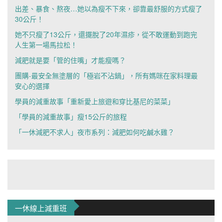
出差、暴食、熬夜…她以為瘦不下來，卻靠最舒服的方式瘦了
30公斤！
她不只瘦了13公斤，還擺脫了20年濕疹，從不敢運動到跑完
人生第一場馬拉松！
減肥就是要「管的住嘴」才能瘦嗎？
團購-最安全無塗層的「極岩不沾鍋」，所有媽咪在家料理最
安心的選擇
學員的減重故事「重新愛上旅遊和穿比基尼的菜菜」
「學員的減重故事」瘦15公斤的旅程
「一休減肥不求人」夜市系列：減肥如何吃鹹水雞？
一休線上減重班