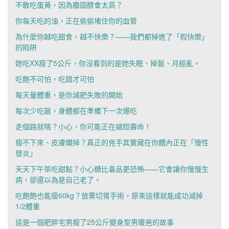
不敢吃蛋黃，因為膽固醇會太高？
你每天吃的油，正在偷偷堵住你的血管
為什麼你越吃甜食，越不快樂？——我們都掉進了「假快樂」
的陷阱
她吃XX瘦了5公斤，你沒看到的是她失眠、掉髮、月經亂。
吃飽不可怕，吃錯才可怕
每天量體重，是你減肥失敗的開始
每次少吃飯，身體都在準備下一次爆吃
走個路就喘？小心，你可能正在縮短壽命！
瘦不下來、皮膚爛掉？真正的兇手其實藏在你體內正在「慢性
發炎」
天天下午茶吃甜點？小心糖比毒品更恐怖——它會讓你慢慢生
病，卻還以為是自己老了。
吃飽飽也能瘦60kg？放棄切胃手術，原來這樣就能成功減掉
1/2體重
這是一個肥胖宅男瘦了25公斤變身型男暖爸的故事