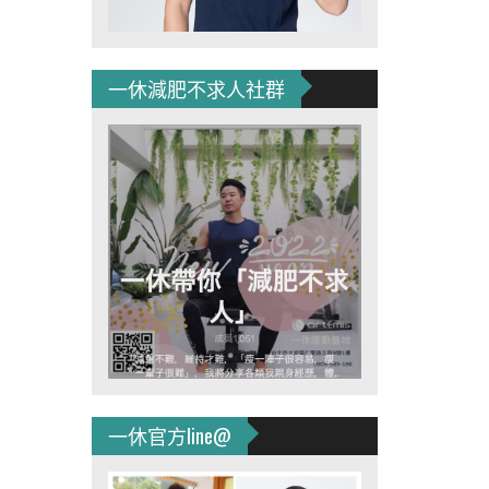
一休減肥不求人社群
一休官方line@