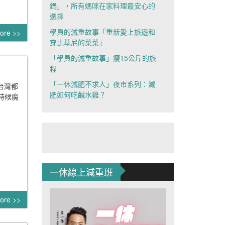
鍋」，所有媽咪在家料理最安心的
選擇
學員的減重故事「重新愛上旅遊和
ore >>
穿比基尼的菜菜」
「學員的減重故事」瘦15公斤的旅
程
「一休減肥不求人」夜市系列：減
含台灣都
肥如何吃鹹水雞？
時候魔
一休線上減重班
ore >>