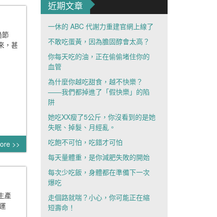
近期文章
一休的 ABC 代謝力重建官網上線了
過節
不敢吃蛋黃，因為膽固醇會太高？
來，甚
你每天吃的油，正在偷偷堵住你的
血管
為什麼你越吃甜食，越不快樂？
——我們都掉進了「假快樂」的陷
阱
她吃XX瘦了5公斤，你沒看到的是她
失眠、掉髮、月經亂。
吃飽不可怕，吃錯才可怕
ore >>
每天量體重，是你減肥失敗的開始
每次少吃飯，身體都在準備下一次
爆吃
生產
走個路就喘？小心，你可能正在縮
運
短壽命！