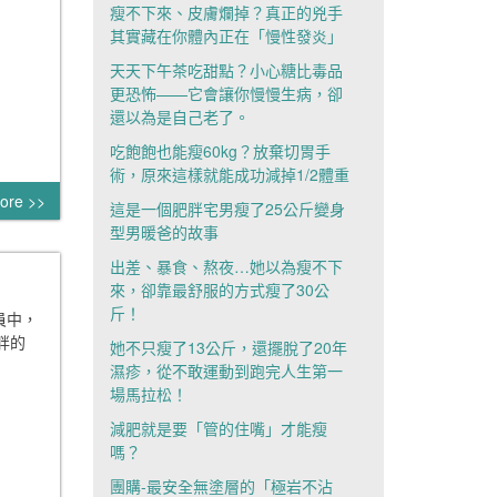
瘦不下來、皮膚爛掉？真正的兇手
其實藏在你體內正在「慢性發炎」
天天下午茶吃甜點？小心糖比毒品
更恐怖——它會讓你慢慢生病，卻
還以為是自己老了。
吃飽飽也能瘦60kg？放棄切胃手
術，原來這樣就能成功減掉1/2體重
ore >>
這是一個肥胖宅男瘦了25公斤變身
型男暖爸的故事
出差、暴食、熬夜…她以為瘦不下
來，卻靠最舒服的方式瘦了30公
斤！
員中，
胖的
她不只瘦了13公斤，還擺脫了20年
濕疹，從不敢運動到跑完人生第一
場馬拉松！
減肥就是要「管的住嘴」才能瘦
嗎？
團購-最安全無塗層的「極岩不沾