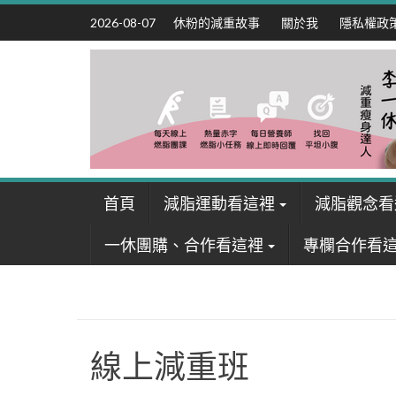
Skip
休粉的減重故事
關於我
隱私權政
2026-08-07
to
content
首頁
減脂運動看這裡
減脂觀念看
一休團購、合作看這裡
專欄合作看
線上減重班