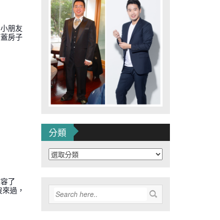
夠小朋友
何蓋房子
分類
分
類
收容了
沒來過，