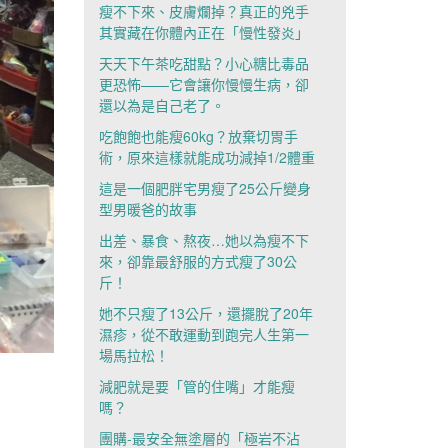
瘦不下來、皮膚爛掉？真正的兇手
其實藏在你體內正在「慢性發炎」
天天下午茶吃甜點？小心糖比毒品
更恐怖——它會讓你慢慢生病，卻
還以為是自己老了。
吃飽飽也能瘦60kg？放棄切胃手
術，原來這樣就能成功減掉1/2體重
這是一個肥胖宅男瘦了25公斤變身
型男暖爸的故事
出差、暴食、熬夜…她以為瘦不下
來，卻靠最舒服的方式瘦了30公
斤！
她不只瘦了13公斤，還擺脫了20年
濕疹，從不敢運動到跑完人生第一
場馬拉松！
減肥就是要「管的住嘴」才能瘦
嗎？
團購-最安全無塗層的「極岩不沾