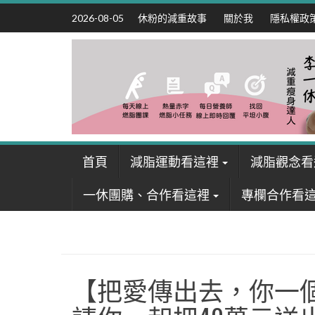
Skip
休粉的減重故事
關於我
隱私權政
2026-08-05
to
content
首頁
減脂運動看這裡
減脂觀念看
一休團購、合作看這裡
專欄合作看
【把愛傳出去，你一個