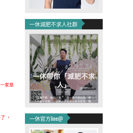
一休減肥不求人社群
，一家是
一休官方line@
了 ，