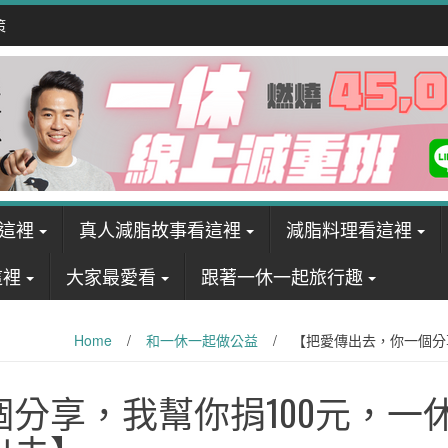
策
這裡
真人減脂故事看這裡
減脂料理看這裡
這裡
大家最愛看
跟著一休一起旅行趣
Home
/
和一休一起做公益
/
【把愛傳出去，你一個分
分享，我幫你捐100元，一