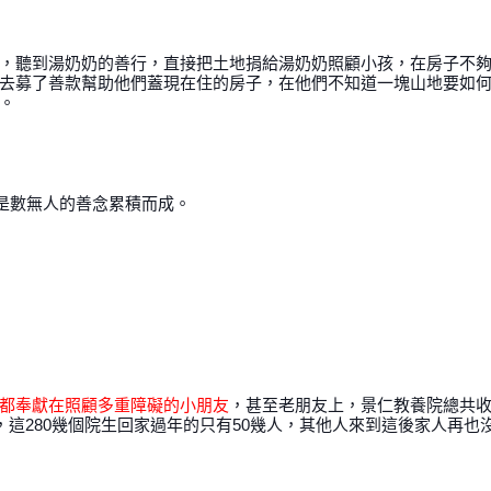
，聽到湯奶奶的善行，直接把土地捐給湯奶奶照顧小孩，在房子不
去募了善款幫助他們蓋現在住的房子，在他們不知道一塊山地要如
。
這是數無人的善念累積而成。　
都奉獻在照顧多重障礙的小朋友
，甚至老朋友上，景仁教養院總共
，這280幾個院生回家過年的只有50幾人，其他人來到這後家人再也