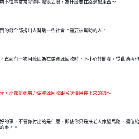
前不懂事常常覺得阿嬤很丟臉，為什麼要在路邊撿東西～
賣的錢全部捐出去幫助一些社會上需要被幫助的人。
，直到有一次阿嬤因為在做資源回收時，不小心摔斷腳，從此她再
元，那都是她努力做資源回收跟省吃儉用存下來的錢～
好的事，不管你付出的是什麼，即使你只是扶老人家過馬路，讓位
的事。。