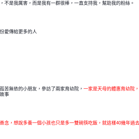
，不是我厲害，而是我有一群很棒，一直支持我，幫助我的粉絲。
份愛傳給更多的人
孤苦無依的小朋友，參訪了兩家育幼院，
一家是天母的體惠育幼院
故事
善念，想說多養一個小孩也只是多一雙碗筷吃飯，就這樣40幾年過去