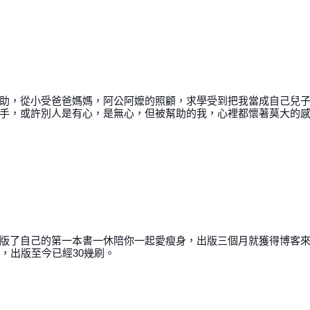
助，從小受爸爸媽媽，阿公阿嬤的照顧，求學受到把我當成自己兒
手，或許別人是有心，是無心，但被幫助的我，心裡都懷著莫大的
版了自己的第一本書一休陪你一起愛瘦身，出版三個月就獲得博客
，出版至今已經30幾刷。