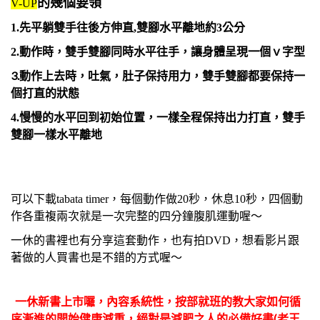
的幾個要領
V-UP
1.先平躺雙手往後方伸直,雙腳水平離地約3公分
2.動作時，雙手雙腳同時水平往手，讓身體呈現一個ｖ字型
3.動作上去時，吐氣，肚子保持用力，雙手雙腳都要保持一
個打直的狀態
4.慢慢的水平回到初始位置，一樣全程保持出力打直，雙手
雙腳一樣水平離地
可以下載tabata timer，每個動作做20秒，休息10秒，四個動
作各重複兩次就是一次完整的四分鐘腹肌運動喔～
一休的書裡也有分享這套動作，也有拍DVD，想看影片跟
著做的人買書也是不錯的方式喔～
一休新書上市囉，內容系統性，按部就班的教大家如何循
序漸進的開始健康減重，絕對是減肥之人的必備好書(老王