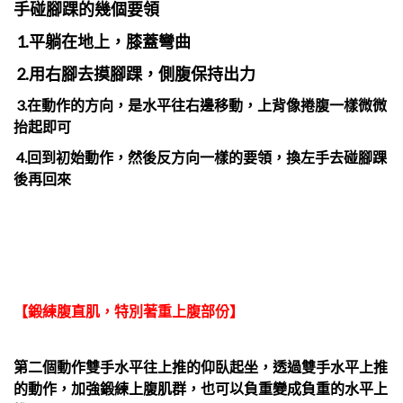
手碰腳踝的幾個要領
1.平躺在地上，膝蓋彎曲
2.用右腳去摸腳踝，側
腹
保持出力
3.在動作的方向，是水平往右邊移動，上背像捲
腹
一樣微微
抬起即可
4.回到初始動作，然後反方向一樣的要領，換左手去碰腳踝
後再回來
【鍛練腹直肌，特別著重上腹部份】
第二個動作雙手水平往上推的仰臥起坐，透過雙手水平上推
的動作，加強鍛練上腹肌群，也可以負重變成負重的水平上