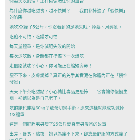
你每天吃的油，正在偷偷堵住你的血管
為什麼你越吃甜食，越不快樂？——我們都掉進了「假快樂」
的陷阱
她吃XX瘦了5公斤，你沒看到的是她失眠、掉髮、月經亂。
吃飽不可怕，吃錯才可怕
每天量體重，是你減肥失敗的開始
每次少吃飯，身體都在準備下一次爆吃
走個路就喘？小心，你可能正在縮短壽命！
瘦不下來、皮膚爛掉？真正的兇手其實藏在你體內正在「慢性
發炎」
天天下午茶吃甜點？小心糖比毒品更恐怖——它會讓你慢慢生
病，卻還以為是自己老了。
吃飽飽也能瘦60kg？放棄切胃手術，原來這樣就能成功減掉
1/2體重
這是一個肥胖宅男瘦了25公斤變身型男暖爸的故事
出差、暴食、熬夜…她以為瘦不下來，卻靠最舒服的方式瘦了
30公斤！