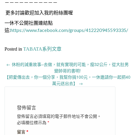
－－－－－－－－－－－
更多討論歡迎加入我的粉絲團喔
一休不公開社團連結點
這:
https://www.facebook.com/groups/412220945593335/
Posted in
TABATA系列文章
Post
←
休粉的減重故事–去做，就有實現的可能，瘦32公斤，從大肚男
navigation
變帥哥的書明!
【把愛傳出去，你一個分享，我幫你捐100元，一休邀請你一起把40
萬元送出去】
→
發佈留言
發佈留言必須填寫的電子郵件地址不會公開。
必填欄位標示為
*
留言
*