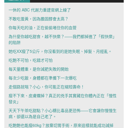
一休的 ABC 代謝力重建官網上線了
不敢吃蛋黃，因為膽固醇會太高？
你每天吃的油，正在偷偷堵住你的血管
為什麼你越吃甜食，越不快樂？——我們都掉進了「假快樂」
的陷阱
她吃XX瘦了5公斤，你沒看到的是她失眠、掉髮、月經亂。
吃飽不可怕，吃錯才可怕
每天量體重，是你減肥失敗的開始
每次少吃飯，身體都在準備下一次爆吃
走個路就喘？小心，你可能正在縮短壽命！
瘦不下來、皮膚爛掉？真正的兇手其實藏在你體內正在「慢性
發炎」
天天下午茶吃甜點？小心糖比毒品更恐怖——它會讓你慢慢生
病，卻還以為是自己老了。
吃飽飽也能瘦60kg？放棄切胃手術，原來這樣就能成功減掉