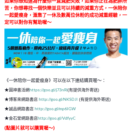
如果你想知道為什麼你一直減肥失敗，
如果你正在為肥胖所
苦，你想尋找一個快樂並且可以持續的減重方式，一休陪你
一起愛瘦身，滙集了一休及數萬位休粉的成功減重經驗，一
定可以對你有幫助喔～
《一休陪你一起愛瘦身》可以在以下連結購買喔～：
★
https://goo.gl/j73nRl
圓神書活網
(有提供海外寄送)
★
http://goo.gl/NKSDJI
博客來網路書店
(有提供海外寄送)
★
http://goo.gl/mp6IGW
誠品網路書店
★
http://goo.gl/VdfyyC
金石堂網路書店
(點圖片就可以購買喔～)