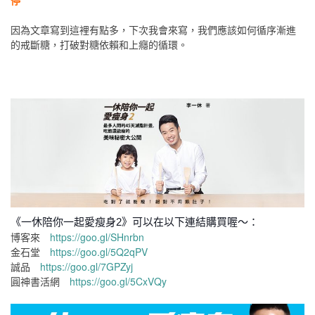
停
因為文章寫到這裡有點多，下次我會來寫，我們應該如何循序漸進
的戒斷糖，打破對糖依賴和上癮的循環。
《一休陪你一起愛瘦身2》可以在以下連結購買喔～：
博客來
https://goo.gl/SHnrbn
金石堂
https://goo.gl/5Q2qPV
誠品
https://goo.gl/7GPZyj
圓神書活網
https://goo.gl/5CxVQy