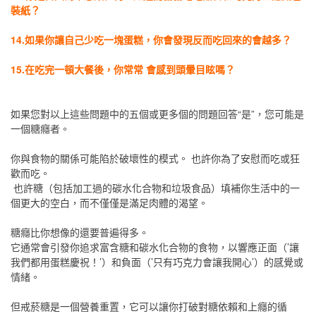
裝紙？
14.如果你讓自己少吃一塊蛋糕，你會發現反而吃回來的會越多？
15.在吃完一頓大餐後，你常常 會感到頭暈目眩嗎？
如果您對以上這些問題中的五個或更多個的問題回答“是”，您可能是
一個糖癮者。
你與食物的關係可能陷於破壞性的模式。 也許你為了安慰而吃或狂
歡而吃。
也許糖（包括加工過的碳水化合物和垃圾食品）填補你生活中的一
個更大的空白，而不僅僅是滿足肉體的渴望。
糖癮比你想像的還要普遍得多。
它通常會引發你追求富含糖和碳水化合物的食物，以響應正面（’讓
我們都用蛋糕慶祝！’）和負面（’只有巧克力會讓我開心’）的感覺或
情緒。
但戒菸糖是一個營養重置，它可以讓你打破對糖依賴和上癮的循