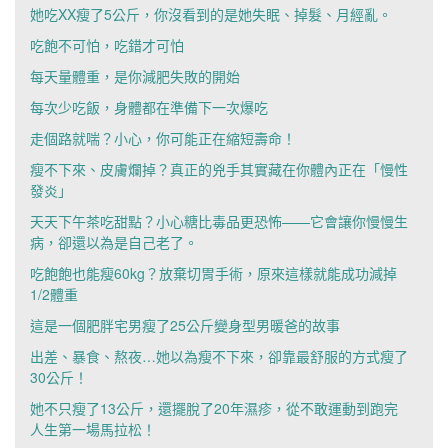
她吃XX瘦了5公斤，你沒看到的是她失眠、掉髮、月經亂。
吃飽不可怕，吃錯才可怕
每天量體重，是你減肥失敗的開始
每次少吃飯，身體都在準備下一次爆吃
走個路就喘？小心，你可能正在縮短壽命！
瘦不下來、皮膚爛掉？真正的兇手其實藏在你體內正在「慢性
發炎」
天天下午茶吃甜點？小心糖比毒品更恐怖——它會讓你慢慢生
病，卻還以為是自己老了。
吃飽飽也能瘦60kg？放棄切胃手術，原來這樣就能成功減掉
1/2體重
這是一個肥胖宅男瘦了25公斤變身型男暖爸的故事
出差、暴食、熬夜…她以為瘦不下來，卻靠最舒服的方式瘦了
30公斤！
她不只瘦了13公斤，還擺脫了20年濕疹，從不敢運動到跑完
人生第一場馬拉松！