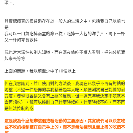
環。」
其實糖癮真的很普遍存在於一般人的生活之中，包括我自己以前也
是
我可以一口氣吃掉兩盒的綠豆糕，吃掉一大包的洋芋片，喝下一杯
又一杯的零食飲料
我也常常深怕被別人知道，而在深夜偷吃不讓人看到，把包裝紙藏
起來丟等等
上面的問題，我以前至少中了10個以上
但在我意識到，並且使用對的方法後，我現在已幾乎不再有對糖的
渴望（不過一件恐佈的事我藉著過年大吃，順便測試自己對糖的耐
受度，發現很容易又會有上癮的反應，但一過完年我決定不吃就不
會再想吃），我可以控制自己什麼時候吃，什麼時候不吃，而不再
是無法控制的吃
這是我為什麼想辦這個戒糖活動的主要原因，其實我們可以決定吃
或不吃的控制權在自己手上的，而不是無法控制且無止盡的吃個不