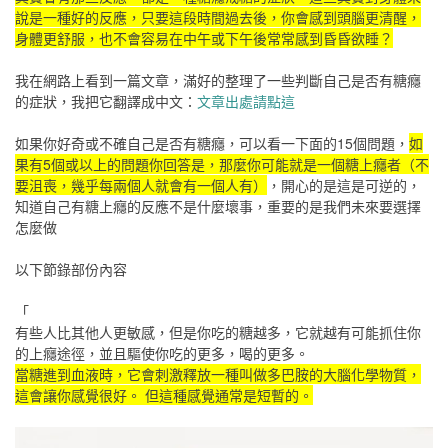
說是一種好的反應，只要這段時間過去後，你會感到頭腦更清醒，
身體更舒服，也不會容易在中午或下午後常常感到昏昏欲睡？
我在網路上看到一篇文章，滿好的整理了一些判斷自己是否有糖癮
的症狀，我把它翻譯成中文：
文章出處請點這
如果你好奇或不確自己是否有糖癮，可以看一下面的15個問題，
如
果有5個或以上的問題你回答是，那麼你可能就是一個糖上癮者（不
要沮喪，幾乎每兩個人就會有一個人有）
，開心的是這是可逆的，
知道自己有糖上癮的反應不是什麼壞事，重要的是我們未來要選擇
怎麼做
以下節錄部份內容
「
有些人比其他人更敏感，但是你吃的糖越多，它就越有可能抓住你
的上癮途徑，並且驅使你吃的更多，喝的更多。
當糖進到血液時，它會刺激釋放一種叫做多巴胺的大腦化學物質，
這會讓你感覺很好。 但這種感覺通常是短暫的。