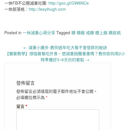
一休FB不公開減重社團:
http://goo.gl/GW8NCe
一休部落格：
http://leeyihugh.com
Posted in
一休減重心得分享
Tagged
糖 糖癮 戒糖 糖上癮 糖尿病
Post
←
減重小撇步-教你過年吃大餐不會發胖的秘訣
navigation
【備餐教學】煩惱餐餐吃外食，想減重困難重重嗎？教你如何用2小
時準備好3~6天份的餐點
→
發佈留言
發佈留言必須填寫的電子郵件地址不會公開。
必填欄位標示為
*
留言
*