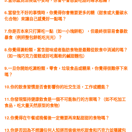
5.當你感到沮喪或不安時，你會不會想要吃甜的尋求慰藉？
6.當發生不好的事情時，你覺得你會需要更多的糖（甜食或大量碳水
化合物）來讓自己感覺好一點嗎？
7.你是否本來只打算吃一點（如一小塊餅乾），但最終很容易會暴飲
暴食（例把整包餅乾吃光光）？
8.你覺得澱粉類，富含甜味或者脂肪食物是最難從飲食中消減的嗎？
（如一塊巧克力蛋糕或好吃鬆軟的鹹甜麵包）
9.一旦你開始吃澱粉類，零食，垃圾食品或糖果，你覺得很難停下來
嗎？
10.你的飲食習慣是否會影響你的社交生活，工作或體能？
11.你發現堅持健康飲食是一個不可能執行的方案嗎？（如不吃加工
食品，吃大量天然原型的食物）
12.你覺得在午餐或晚餐後一定需要再來點甜甜的食物嗎？
13.你是否因為不想讓任何人知道而偷偷地吃甜食和巧克力並隱藏包