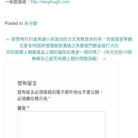
一休部落格：
http://leeyihugh.com
Posted in
未分類
Post
←
即使用打的或用讓小孩害怕的方式來教育快的多，但我還是寧願
navigation
花更多時間來慢慢跟她溝通之其實我們都是被打大的
你知道糖上癮跟毒品上癮的腦部反應是一樣的嗎？（內文包括15個
暸解自己是否有糖上癮的問題測驗）
→
發佈留言
發佈留言必須填寫的電子郵件地址不會公開。
必填欄位標示為
*
留言
*