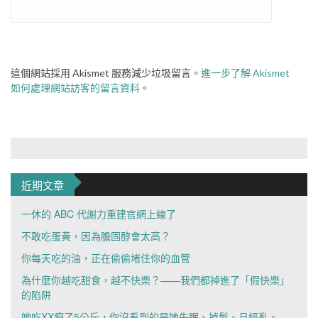
這個網站採用 Akismet 服務減少垃圾留言。
進一步了解 Akismet
如何處理網站訪客的留言資料
。
近期文章
一休的 ABC 代謝力重建官網上線了
不敢吃蛋黃，因為膽固醇會太高？
你每天吃的油，正在偷偷堵住你的血管
為什麼你越吃甜食，越不快樂？——我們都掉進了「假快樂」
的陷阱
她吃XX瘦了5公斤，你沒看到的是她失眠、掉髮、月經亂。