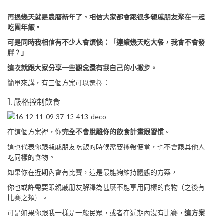
再過幾天就是農曆新年了，相信大家都會跟很多親戚朋友聚在一起
吃團年飯。
可是同時我相信有不少人會煩惱：「連續幾天吃大餐，我會不會發
胖？」
這次就跟大家分享一些觀念還有我自己的小撇步。
簡單來講，有三個方案可以選擇：
1. 嚴格控制飲食
在這個方案裡，你
完全不會脫離你的飲食計畫跟習慣
。
這也代表你跟親戚朋友吃飯的時候需要攜帶便當，也不會跟其他人
吃同樣的食物。
如果你在近期內會有比賽，這是最能夠維持體態的方案，
你也或許需要跟親戚朋友解釋為甚麼不能享用同樣的食物（之後有
比賽之類）。
可是如果你跟我一樣是一般民眾，或者在近期內沒有比賽，
這方案