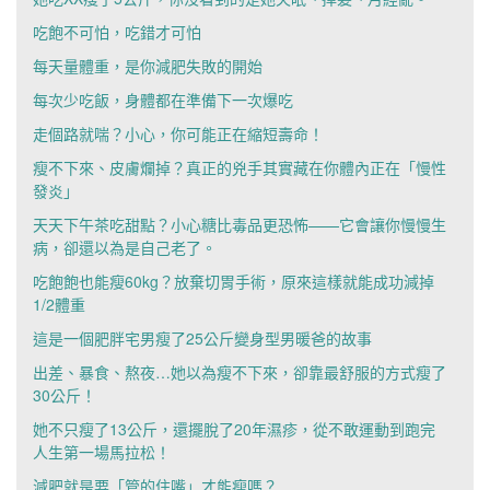
吃飽不可怕，吃錯才可怕
每天量體重，是你減肥失敗的開始
每次少吃飯，身體都在準備下一次爆吃
走個路就喘？小心，你可能正在縮短壽命！
瘦不下來、皮膚爛掉？真正的兇手其實藏在你體內正在「慢性
發炎」
天天下午茶吃甜點？小心糖比毒品更恐怖——它會讓你慢慢生
病，卻還以為是自己老了。
吃飽飽也能瘦60kg？放棄切胃手術，原來這樣就能成功減掉
1/2體重
這是一個肥胖宅男瘦了25公斤變身型男暖爸的故事
出差、暴食、熬夜…她以為瘦不下來，卻靠最舒服的方式瘦了
30公斤！
她不只瘦了13公斤，還擺脫了20年濕疹，從不敢運動到跑完
人生第一場馬拉松！
減肥就是要「管的住嘴」才能瘦嗎？