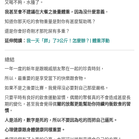
又喝不夠，水腫了。
我甚至會不建議在大餐之後量體重，因為沒什麼意義
。
知道你那天吃的食物重量是對你有甚麼幫助嗎？
還是你會好奇剛才那陀屎有多重？
延伸閱讀：
我一天「胖」了3公斤！怎麼辦？| 體重浮動
總結
一年一度的新年是跟親戚朋友聚在一起的珍貴時刻，
所以，最重要的是享受當下的快樂跟食物。
如果不是之後要比賽，我覺得沒必要對自己那麼嚴格。
只要平時有良好的飲食運動習慣，偶爾的聚餐真的不會造成甚麼長
期的變化，甚至我會覺得偶
爾的放鬆更能幫助你持續均衡飲食的習
慣
。
人是活的，數字是死的，所以不要因為吃的而把自己逼死。
心理健康跟身體健康同樣重要。