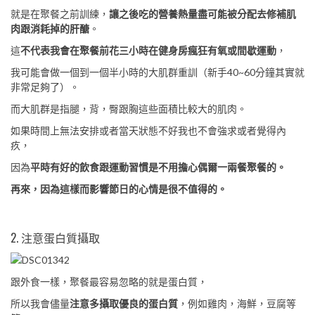
就是在聚餐之前訓練，
讓之後吃的營養熱量盡可能被分配去修補肌
肉跟消耗掉的肝醣
。
這
不代表我會在聚餐前花三小時在健身房瘋狂有氧或間歇運動
，
我可能會做一個到一個半小時的大肌群重訓（新手40~60分鐘其實就
非常足夠了）。
而大肌群是指腿，背，臀跟胸這些面積比較大的肌肉。
如果時間上無法安排或者當天狀態不好我也不會強求或者覺得內
疚，
因為
平時有好的飲食跟運動習慣是不用擔心偶爾一兩餐聚餐的。
再來，因為這樣而影響節日的心情是很不值得的。
2. 注意蛋白質攝取
跟外食一樣，聚餐最容易忽略的就是蛋白質，
所以我會儘量
注意多攝取優良的蛋白質
，例如雞肉，海鮮，豆腐等