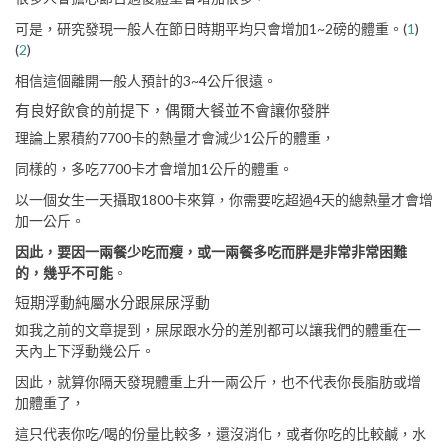
可是，研究發現一般人在節日時期平均只會增加1~2磅的體重。(
1
)
(
2
)
相信這個離開一般人預計的3~4公斤很遠。
有良好飲食的前提下，偶爾大餐並不會讓你發胖
理論上累積約7700卡的熱量才會減少1公斤的體重，
同樣的，多吃7700卡才會增加1公斤的體重。
以一個女生一天攝取1800卡來算，你需要吃超過4天的總熱量才會增
加一公斤。
因此，要因一兩餐少吃而瘦，或一兩餐多吃而胖是非常非常困難
的，幾乎不可能
。
短期浮動純屬水分跟屎尿浮動
如我之前的文章提到，屎尿跟水分的差別都可以讓我們的體重在一
天內上下浮動幾公斤。
因此，就算你隔天發現體重上升一兩公斤，也不代表你長脂肪或增
加體重了，
這只代表你吃/喝的份量比較多，還沒消化，或者你吃的比較鹹，水