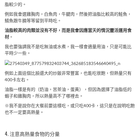
脂較少的。
例如我會選雞胸肉，白魚肉，牛腱肉，然後把油脂比較高的鮭魚，
鯖魚跟牛腩等等留到平時吃。
油脂較高的肉類並沒有不好，而是我會因應當天的情況靈活運用食
材
。
我也要強調我不是吃無油或水煮，我一樣會適量用油，只是可能比
平時少一些。
例如上面這個比臉還大的炒飯非常豐富，也能吃很飽，但熱量只有
400卡左右。
油脂一樣是有的（奶油，苦茶油，蛋黃），但因為選擇了油脂低的
蝦子和雞胸肉，所以熱量高不了哪裡去。
※我不是說你在大餐前要這樣吃，或只吃400卡，這只是在說明吃飽
也不一定要高熱量。
4. 注意高熱量食物的分量