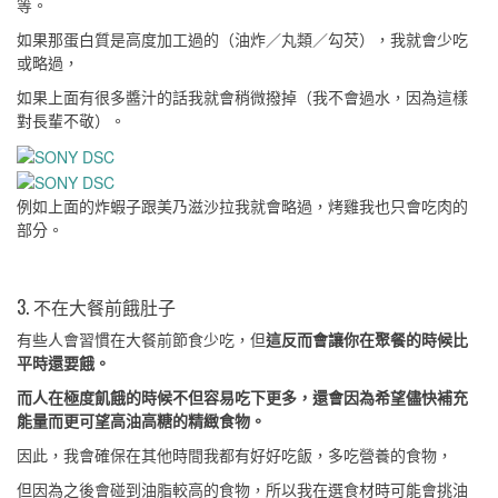
等。
如果那蛋白質是高度加工過的（油炸／丸類／勾芡），我就會少吃
或略過，
如果上面有很多醬汁的話我就會稍微撥掉（我不會過水，因為這樣
對長輩不敬）。
例如上面的炸蝦子跟美乃滋沙拉我就會略過，烤雞我也只會吃肉的
部分。
3. 不在大餐前餓肚子
有些人會習慣在大餐前節食少吃，但
這反而會讓你在聚餐的時候比
平時還要餓。
而人在極度飢餓的時候不但容易吃下更多，還會因為希望儘快補充
能量而更可望高油高糖的精緻食物。
因此，我會確保在其他時間我都有好好吃飯，多吃營養的食物，
但因為之後會碰到油脂較高的食物，所以我在選食材時可能會挑油