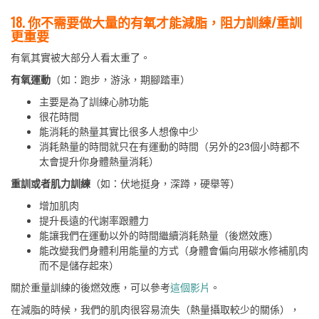
18. 你不需要做大量的有氧才能減脂，阻力訓練/重訓
更重要
有氧其實被大部分人看太重了。
有氧運動
（如：跑步，游泳，期腳踏車）
主要是為了訓練心肺功能
很花時間
能消耗的熱量其實比很多人想像中少
消耗熱量的時間就只在有運動的時間（另外的23個小時都不
太會提升你身體熱量消耗）
重訓或者肌力訓練
（如：伏地挺身，深蹲，硬舉等）
增加肌肉
提升長遠的代謝率跟體力
能讓我們在運動以外的時間繼續消耗熱量（後燃效應）
能改變我們身體利用能量的方式（身體會偏向用碳水修補肌肉
而不是儲存起來）
關於重量訓練的後燃效應，可以參考
這個影片
。
在減脂的時候，我們的肌肉很容易流失（熱量攝取較少的關係），