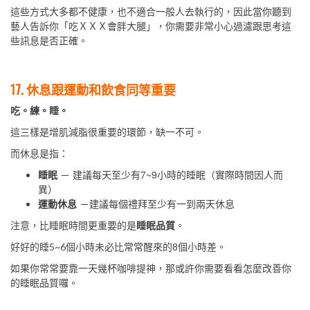
這些方式大多都不健康，也不適合一般人去執行的，因此當你聽到
藝人告訴你「吃ＸＸＸ會胖大腿」，你需要非常小心過濾跟思考這
些訊息是否正確。
17. 休息跟運動和飲食同等重要
吃。練。睡。
這三樣是增肌減脂很重要的環節，缺一不可。
而休息是指：
睡眠
－ 建議每天至少有7~9小時的睡眠（實際時間因人而
異）
運動休息
－建議每個禮拜至少有一到兩天休息
注意，比睡眠時間更重要的是
睡眠品質
。
好好的睡5~6個小時未必比常常醒來的8個小時差。
如果你常常要靠一天幾杯咖啡提神，那或許你需要看看怎麼改善你
的睡眠品質囉。