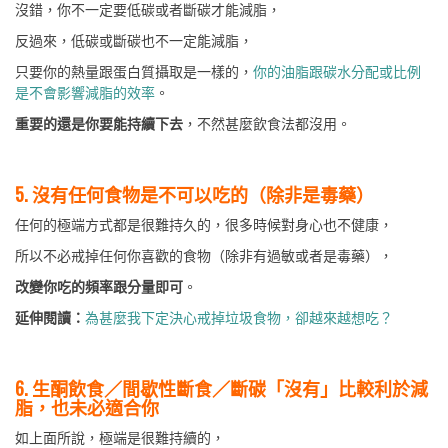
沒錯，你不一定要低碳或者斷碳才能減脂，
反過來，低碳或斷碳也不一定能減脂，
只要你的熱量跟蛋白質攝取是一樣的，
你的油脂跟碳水分配或比例
是不會影響減脂的效率
。
重要的還是你要能持續下去
，不然甚麼飲食法都沒用。
5. 沒有任何食物是不可以吃的（除非是毒藥）
任何的極端方式都是很難持久的，很多時候對身心也不健康，
所以不必戒掉任何你喜歡的食物（除非有過敏或者是毒藥），
改變你吃的頻率跟分量即可
。
延伸閱讀：
為甚麼我下定決心戒掉垃圾食物，卻越來越想吃？
6. 生酮飲食／間歇性斷食／斷碳「沒有」比較利於減
脂，也未必適合你
如上面所說，極端是很難持續的，