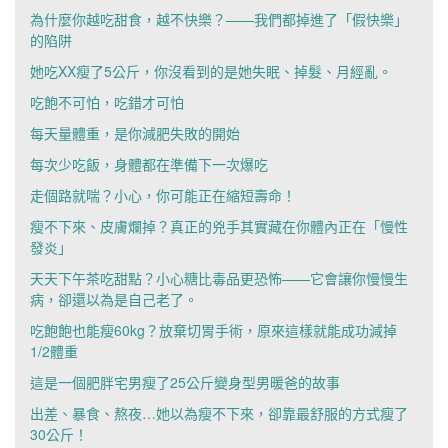
為什麼你越吃甜食，越不快樂？——我們都掉進了「假快樂」
的陷阱
她吃XX瘦了5公斤，你沒看到的是她失眠、掉髮、月經亂。
吃飽不可怕，吃錯才可怕
每天量體重，是你減肥失敗的開始
每次少吃飯，身體都在準備下一次爆吃
走個路就喘？小心，你可能正在縮短壽命！
瘦不下來、皮膚爛掉？真正的兇手其實藏在你體內正在「慢性
發炎」
天天下午茶吃甜點？小心糖比毒品更恐怖——它會讓你慢慢生
病，卻還以為是自己老了。
吃飽飽也能瘦60kg？放棄切胃手術，原來這樣就能成功減掉
1/2體重
這是一個肥胖宅男瘦了25公斤變身型男暖爸的故事
出差、暴食、熬夜…她以為瘦不下來，卻靠最舒服的方式瘦了
30公斤！