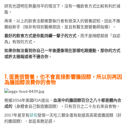
研究也證明在熱量持平的情況下，沒有一種飲食方式比較有利於減
脂。
再來，以上的飲食法都需要執行者有很深入的營養認知，因此不推
薦給新手（除非有特別醫療原因，並且有醫生跟營養師指導）。
最好的飲食方式是你能持續一輩子的方式
，而不是隔壁鄰居「自認
為」有效的方式。
如果你無法看到你自己一年後還像現在那樣吃跟運動，那你的方式
或許太極端或者不適合你
。
7. 蛋黃很營養，也不會直接影響膽固醇，所以別再因
為膽固醇浪費你的食物
根據2016年美國FDA提出，
血液中的膽固醇百分之八十都是體內合
成的
（身體會自己製造膽固醇），只有百分之二十左右來自食物。
2017年甚至有
研究
發現一天吃三顆全蛋有助提高高密度膽固醇（好
的膽固醇），並延長飽足感。