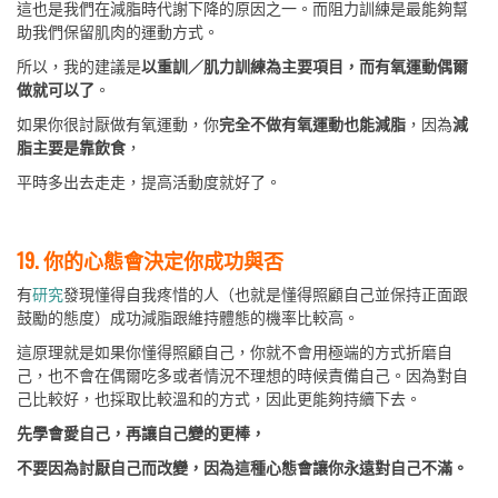
這也是我們在減脂時代謝下降的原因之一。而阻力訓練是最能夠幫
助我們保留肌肉的運動方式。
所以，我的建議是
以重訓／肌力訓練為主要項目，而有氧運動偶爾
做就可以了
。
如果你很討厭做有氧運動，你
完全不做有氧運動也能減脂
，因為
減
脂主要是靠飲食
，
平時多出去走走，提高活動度就好了。
19. 你的心態會決定你成功與否
有
研究
發現懂得自我疼惜的人（也就是懂得照顧自己並保持正面跟
鼓勵的態度）成功減脂跟維持體態的機率比較高。
這原理就是如果你懂得照顧自己，你就不會用極端的方式折磨自
己，也不會在偶爾吃多或者情況不理想的時候責備自己。因為對自
己比較好，也採取比較溫和的方式，因此更能夠持續下去。
先學會愛自己，再讓自己變的更棒，
不要因為討厭自己而改變，因為這種心態會讓你永遠對自己不滿。