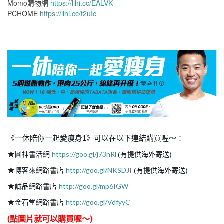
Momo購物網
https://lihi.cc/EALVK
PCHOME
https://lihi.cc/f2uIc
《一休陪你一起愛瘦身1》可以在以下連結購買喔～：
★
https://goo.gl/j73nRl
圓神書活網
(有提供海外寄送)
★
http://goo.gl/NKSDJI
博客來網路書店
(有提供海外寄送)
★
http://goo.gl/mp6IGW
誠品網路書店
★
http://goo.gl/VdfyyC
金石堂網路書店
(點圖片就可以購買喔～)