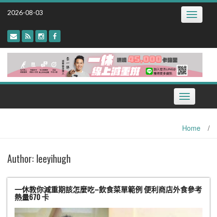
Skip
2026-08-03
Toggle
to
navigatio
content
Toggle
navigation
Home
/
Author:
leeyihugh
一休教你減重期該怎麼吃–飲食菜單範例 便利商店外食參考
熱量670 卡