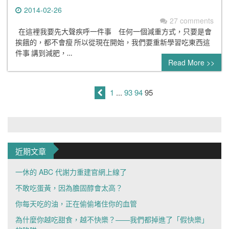
2014-02-26
27 comments
在這裡我要先大聲疾呼一件事 任何一個減重方式，只要是會
挨餓的，都不會瘦 所以從現在開始，我們要重新學習吃東西這
件事 講到減肥，…
Read More >>
1
...
93
94
95
近期文章
一休的 ABC 代謝力重建官網上線了
不敢吃蛋黃，因為膽固醇會太高？
你每天吃的油，正在偷偷堵住你的血管
為什麼你越吃甜食，越不快樂？——我們都掉進了「假快樂」