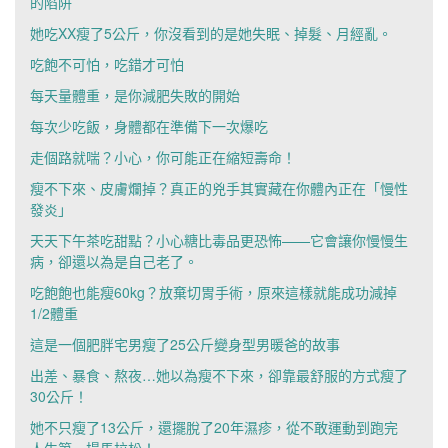
的陷阱
她吃XX瘦了5公斤，你沒看到的是她失眠、掉髮、月經亂。
吃飽不可怕，吃錯才可怕
每天量體重，是你減肥失敗的開始
每次少吃飯，身體都在準備下一次爆吃
走個路就喘？小心，你可能正在縮短壽命！
瘦不下來、皮膚爛掉？真正的兇手其實藏在你體內正在「慢性
發炎」
天天下午茶吃甜點？小心糖比毒品更恐怖——它會讓你慢慢生
病，卻還以為是自己老了。
吃飽飽也能瘦60kg？放棄切胃手術，原來這樣就能成功減掉
1/2體重
這是一個肥胖宅男瘦了25公斤變身型男暖爸的故事
出差、暴食、熬夜…她以為瘦不下來，卻靠最舒服的方式瘦了
30公斤！
她不只瘦了13公斤，還擺脫了20年濕疹，從不敢運動到跑完
人生第一場馬拉松！