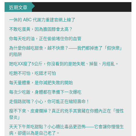
近期文章
一休的 ABC 代謝力重建官網上線了
不敢吃蛋黃，因為膽固醇會太高？
你每天吃的油，正在偷偷堵住你的血管
為什麼你越吃甜食，越不快樂？——我們都掉進了「假快樂」
的陷阱
她吃XX瘦了5公斤，你沒看到的是她失眠、掉髮、月經亂。
吃飽不可怕，吃錯才可怕
每天量體重，是你減肥失敗的開始
每次少吃飯，身體都在準備下一次爆吃
走個路就喘？小心，你可能正在縮短壽命！
瘦不下來、皮膚爛掉？真正的兇手其實藏在你體內正在「慢性
發炎」
天天下午茶吃甜點？小心糖比毒品更恐怖——它會讓你慢慢生
病，卻還以為是自己老了。