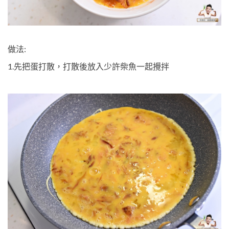
做法:
1.先把蛋打散，打散後放入少許柴魚一起攪拌