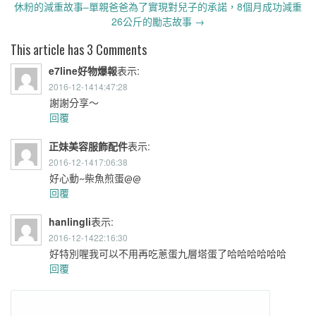
休粉的減重故事–單親爸爸為了實現對兒子的承諾，8個月成功減重
26公斤的勵志故事
→
This article has 3 Comments
e7line好物爆報
表示:
2016-12-1414:47:28
謝謝分享～
回覆
正妹美容服飾配件
表示:
2016-12-1417:06:38
好心動~柴魚煎蛋@@
回覆
hanlingli
表示:
2016-12-1422:16:30
好特別喔我可以不用再吃蔥蛋九層塔蛋了哈哈哈哈哈哈
回覆