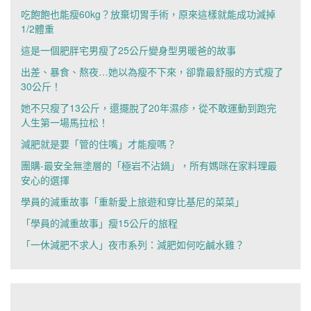
吃飽飽也能瘦60kg？放棄切胃手術，原來這樣就能成功減掉
1/2體重
這是一個肥胖宅男瘦了25公斤變身型男暖爸的故事
出差、暴食、熬夜…她以為瘦不下來，卻靠最舒服的方式瘦了
30公斤！
她不只瘦了13公斤，還擺脫了20年濕疹，從不敢運動到跑完
人生第一場馬拉松！
減肥就是要「管的住嘴」才能瘦嗎？
團購-最安全無塗層的「極岩不沾鍋」，所有媽咪在家料理最
安心的選擇
學員的減重故事「重新愛上旅遊和穿比基尼的菜菜」
「學員的減重故事」瘦15公斤的旅程
「一休減肥不求人」夜市系列：減肥如何吃鹹水雞？