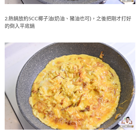
2.熱鍋放約5CC椰子油(奶油、豬油也可)，之後把剛才打好
的倒入平底鍋