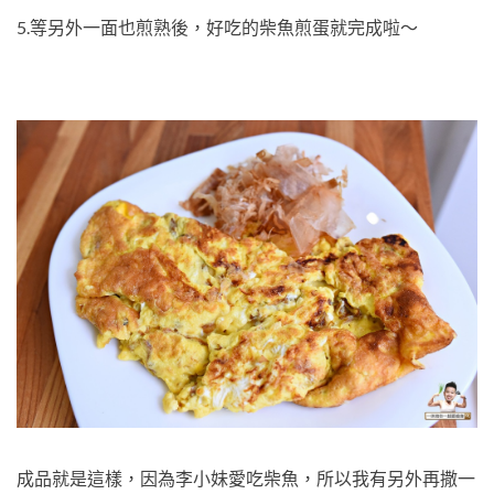
5.等另外一面也煎熟後，好吃的柴魚煎蛋就完成啦～
成品就是這樣，因為李小妹愛吃柴魚，所以我有另外再撒一