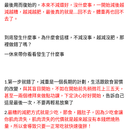
最後周而復始的，
本來不減還好，沒什麼事，一開始減後越
減越糟，越減越肥，最後真的就是….回不去，體重再也回不
去了。
到底發生什麼事，為什麼會這樣，不減沒事，越減沒肥，那
裡做錯了嗎？
一休來帶你看看發生了什麼事
1.第一步就錯了，減重是一個長期的計劃，生活跟飲食習慣
的改變，
與其盲目開始，不如在開始前先稍微花上三五天，
甚至一兩個禮拜來做點功課，下定決心好好開始
，告訴自己
這是最後一次，不要再輕易放棄了
2.
最糟的減肥方式就是少吃，節食，餓肚子，因為少吃會讓
你肌肉流失，肌肉流失的代價就是越來越沒有本錢燃燒熱
量，所以會導致只要一正常吃就快速復胖！