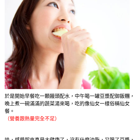
於是開始早餐吃一顆饅頭配水，中午喝一罐豆漿配御飯糰，
晚上煮一碗滿滿的蔬菜湯來喝，吃的像仙女一樣俗稱仙女
餐。
（營養跟熱量完全不足）
哇，感覺起來真是太健康了，沒有什麼油脂，又喝了豆漿，