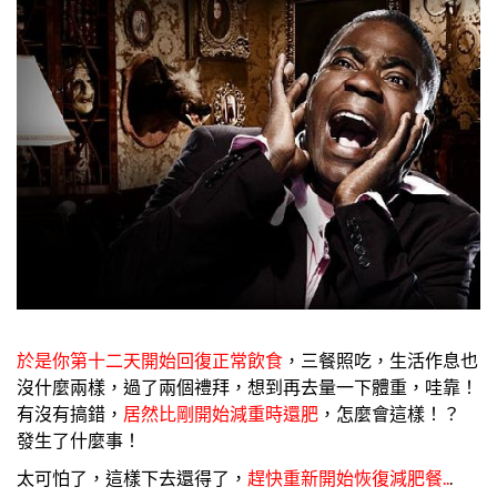
於是你第十二天開始回復正常飲食
，三餐照吃，生活作息也
沒什麼兩樣，過了兩個禮拜，想到再去量一下體重，哇靠！
有沒有搞錯，
居然比剛開始減重時還肥
，怎麼會這樣！？
發生了什麼事！
太可怕了，這樣下去還得了，
趕快重新開始恢復減肥餐..
.