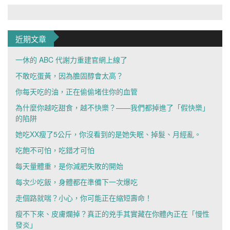
近期文章
一休的 ABC 代謝力重建官網上線了
不敢吃蛋黃，因為膽固醇會太高？
你每天吃的油，正在偷偷堵住你的血管
為什麼你越吃甜食，越不快樂？——我們都掉進了「假快樂」
的陷阱
她吃XX瘦了5公斤，你沒看到的是她失眠、掉髮、月經亂。
吃飽不可怕，吃錯才可怕
每天量體重，是你減肥失敗的開始
每次少吃飯，身體都在準備下一次爆吃
走個路就喘？小心，你可能正在縮短壽命！
瘦不下來、皮膚爛掉？真正的兇手其實藏在你體內正在「慢性
發炎」