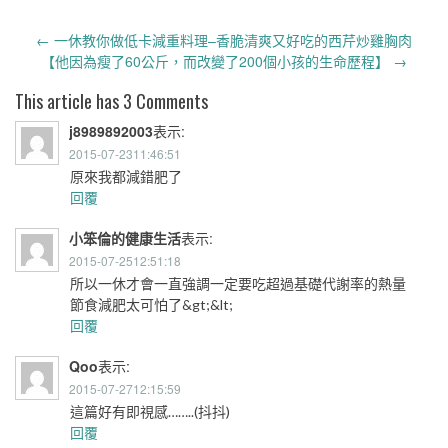
Post
←
一休教你做低卡減重料理–香脆清爽又好吃的西芹炒雞胸肉
navigation
【他因為瘦了60公斤，而改變了200個小孩的生命歷程】
→
This article has 3 Comments
j8989892003
表示:
2015-07-2311:46:51
原來我都減錯肥了
回覆
小笨倫的健康生活
表示:
2015-07-2512:51:18
所以一休才會一直強調一定要吃超過基礎代謝率的熱量
節食減肥太可怕了&gt;&lt;
回覆
Qoo
表示:
2015-07-2712:15:59
這篇好有即視感……..(抖抖)
回覆