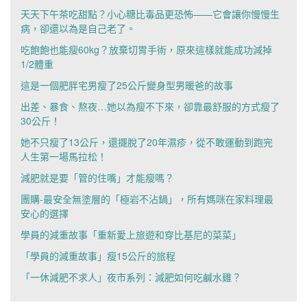
天天下午茶吃甜點？小心糖比毒品更恐怖——它會讓你慢慢生
病，卻還以為是自己老了。
吃飽飽也能瘦60kg？放棄切胃手術，原來這樣就能成功減掉
1/2體重
這是一個肥胖宅男瘦了25公斤變身型男暖爸的故事
出差、暴食、熬夜…她以為瘦不下來，卻靠最舒服的方式瘦了
30公斤！
她不只瘦了13公斤，還擺脫了20年濕疹，從不敢運動到跑完
人生第一場馬拉松！
減肥就是要「管的住嘴」才能瘦嗎？
團購-最安全無塗層的「極岩不沾鍋」，所有媽咪在家料理最
安心的選擇
學員的減重故事「重新愛上旅遊和穿比基尼的菜菜」
「學員的減重故事」瘦15公斤的旅程
「一休減肥不求人」夜市系列：減肥如何吃鹹水雞？