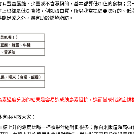
含有豐富纖維、少量或不含澱粉的，基本都算低GI值的食物；另
上也都是低GI食物，例如蛋白質，所以我常提倡要吃好的、低
供飽足感之外，還有助於燃燒脂肪。
島素過度分泌的結果是容易造成胰島素阻抗，進而變成代謝症候
休有兩招教大家：
血糖上升的濃度比喝一杯蘋果汁絕對低很多；像白米飯這類高GI