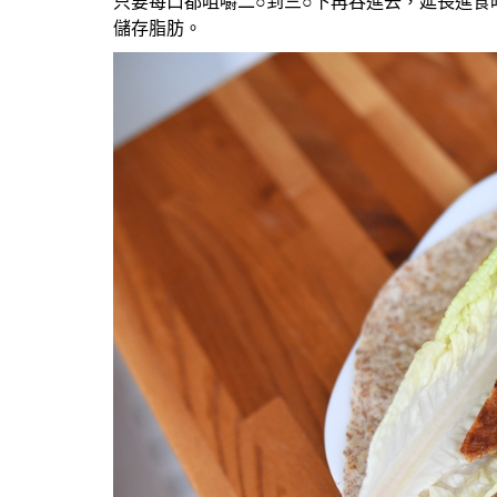
只要每口都咀嚼二○到三○下再吞進去，延長進
儲存脂肪。