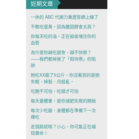
近期文章
一休的 ABC 代謝力重建官網上線了
不敢吃蛋黃，因為膽固醇會太高？
你每天吃的油，正在偷偷堵住你的
血管
為什麼你越吃甜食，越不快樂？
——我們都掉進了「假快樂」的陷
阱
她吃XX瘦了5公斤，你沒看到的是她
失眠、掉髮、月經亂。
吃飽不可怕，吃錯才可怕
每天量體重，是你減肥失敗的開始
每次少吃飯，身體都在準備下一次
爆吃
走個路就喘？小心，你可能正在縮
短壽命！