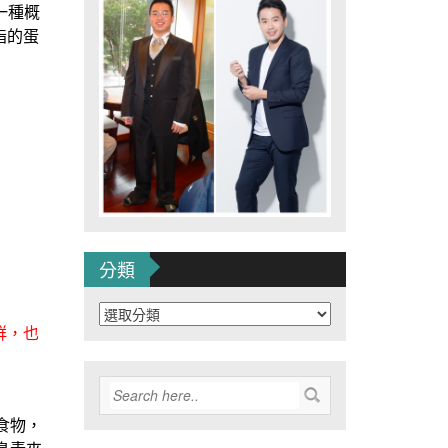
一種概
脂的蛋
分類
分
類
群，也
食物，