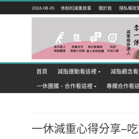
Skip
休粉的減重故事
關於我
隱私權政
2026-08-05
to
content
首頁
減脂運動看這裡
減脂觀念看
一休團購、合作看這裡
專欄合作看
一休減重心得分享–吃