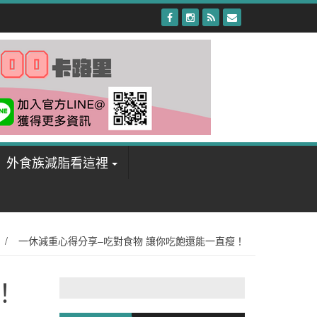
外食族減脂看這裡
/
一休減重心得分享–吃對食物 讓你吃飽還能一直瘦！
！