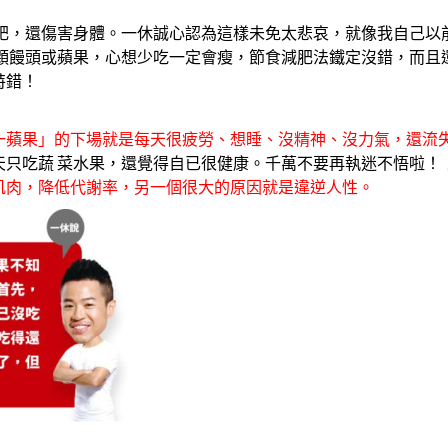
越肥，還傷害身體。一休誠心認為這樣未免太悲哀，就像我自己以
 顆饅頭或蘋果，心想少吃一定會瘦，節食減肥法鐵定沒錯，而且
特錯！
一蘋果」的下場就是每天很疲勞、想睡、沒精神、沒力氣，還流
天只吃蔬 菜水果，還覺得自已很健康。千萬不要再執迷不悟啦！
肌肉，降低代謝率，另一個很大的原因就是違逆人性。