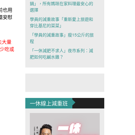
鍋」，所有媽咪在家料理最安心的
選擇
前也用
還安慰
學員的減重故事「重新愛上旅遊和
穿比基尼的菜菜」
「學員的減重故事」瘦15公斤的旅
程
失大量
少吃或
「一休減肥不求人」夜市系列：減
肥如何吃鹹水雞？
一休線上減重班