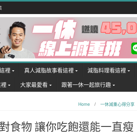
策
這裡
真人減脂故事看這裡
減脂料理看這裡
這裡
大家最愛看
跟著一休一起旅行趣
Home
/
一休減重心得分享
對食物 讓你吃飽還能一直瘦