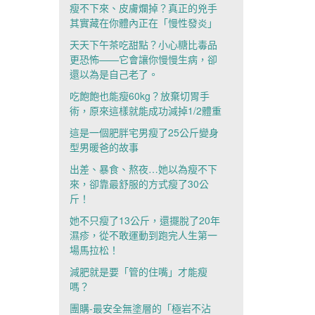
瘦不下來、皮膚爛掉？真正的兇手
其實藏在你體內正在「慢性發炎」
天天下午茶吃甜點？小心糖比毒品
更恐怖——它會讓你慢慢生病，卻
還以為是自己老了。
吃飽飽也能瘦60kg？放棄切胃手
術，原來這樣就能成功減掉1/2體重
這是一個肥胖宅男瘦了25公斤變身
型男暖爸的故事
出差、暴食、熬夜…她以為瘦不下
來，卻靠最舒服的方式瘦了30公
斤！
她不只瘦了13公斤，還擺脫了20年
濕疹，從不敢運動到跑完人生第一
場馬拉松！
減肥就是要「管的住嘴」才能瘦
嗎？
團購-最安全無塗層的「極岩不沾