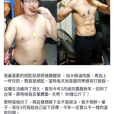
我最喜歡的搭配就是照燒雞腿排 ，加大碗滷肉飯，再加上
一杯珍奶，簡直是絕配，當時每天就是跟同學通宵打遊戲。
這種生活維持了很久，直到今年3月過完農曆新年，回到了
台灣，那時候我去量體重~ 天啊！ 90幾公斤了！
那時我檢討了，再這樣頹廢下去不是辦法，我不想胖一輩
子，就在3月我給自己設下目標，今年一定要以不一樣的姿
態回國。