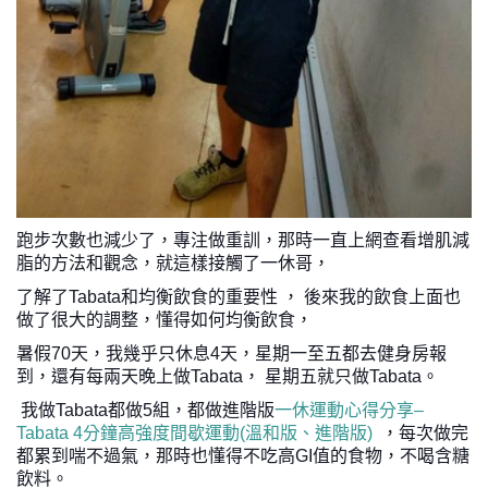
跑步次數也減少了，專注做重訓，那時一直上網查看增肌減
脂的方法和觀念，就這樣接觸了一休哥，
了解了Tabata和均衡飲食的重要性 ， 後來我的飲食上面也
做了很大的調整，懂得如何均衡飲食，
暑假70天，我幾乎只休息4天，星期一至五都去健身房報
到，還有每兩天晚上做Tabata， 星期五就只做Tabata。
 我做Tabata都做5組，都做進階版
一休運動心得分享–
Tabata 4分鐘高強度間歇運動(溫和版、進階版)
  ，每次做完
都累到喘不過氣，那時也懂得不吃高GI值的食物，不喝含糖
飲料。