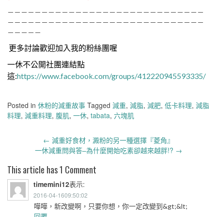
－－－－－－－－－－－－－－－－－－－－－－－－－－－－－
－－－－－－－－－－－－－－－－－－－－－－－－－－－－－
－－－－－
更多討論歡迎加入我的粉絲團喔
一休不公開社團連結點
這:
https://www.facebook.com/groups/412220945593335/
Posted in
休粉的減重故事
Tagged
減重
,
減脂
,
減肥
,
低卡料理
,
減脂
料理
,
減重料理
,
腹肌
,
一休
,
tabata
,
六塊肌
Post
←
減重好食材，澱粉的另一種選擇『菱角』
navigation
一休減重問與答–為什麼開始吃素卻越來越胖!?
→
This article has 1 Comment
timemini12
表示:
2016-04-1609:50:02
嘩嘩，新改變啊，只要你想，你一定改變到&gt;&lt;
回覆