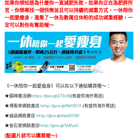
如果你想知道為什麼你一直減肥失敗，
如果你正在為肥胖所
苦，你想尋找一個快樂並且可以持續的減重方式，一休陪你
一起愛瘦身，滙集了一休及數萬位休粉的成功減重經驗，一
定可以對你有幫助喔～
《一休陪你一起愛瘦身》可以在以下連結購買喔～：
★
https://goo.gl/j73nRl
圓神書活網
(有提供海外寄送)
★
http://goo.gl/NKSDJI
博客來網路書店
(有提供海外寄送)
★
http://goo.gl/mp6IGW
誠品網路書店
★
http://goo.gl/VdfyyC
金石堂網路書店
(點圖片就可以購買喔～)