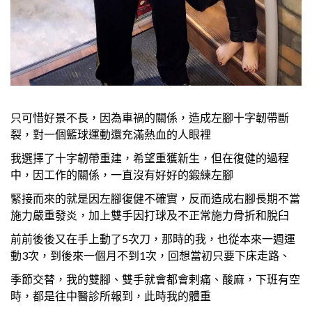
只可惜好景不長，因為車禍的關係，造成左腳十字韌帶斷
裂，對一個籃球運動還充滿熱血的人眼裡
我選擇了十字韌帶重建，希望重獲新生，但在復健的過程
中，因工作的關係，一直沒有好好的鍛練左腳
緊接而來的就是因左腳復健不確實，反而造成右腳長期不當
施力嚴重發炎，加上雙手因打球及不正常施力骨折和脫臼
前前後後又在手上動了5次刀，那時的我，也從本來一週運
動3次，到後來一個月不到1次，回想當初只要下床走路、
季節交替，我的雙腳、雙手就會都會剌痛、酸麻，下班有空
時，都是往中醫診所報到，此時我的體重