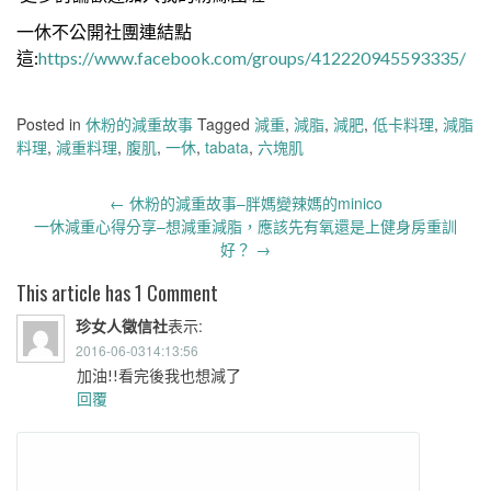
一休不公開社團連結點
這:
https://www.facebook.com/groups/412220945593335/
Posted in
休粉的減重故事
Tagged
減重
,
減脂
,
減肥
,
低卡料理
,
減脂
料理
,
減重料理
,
腹肌
,
一休
,
tabata
,
六塊肌
Post
←
休粉的減重故事–胖媽變辣媽的minico
navigation
一休減重心得分享–想減重減脂，應該先有氧還是上健身房重訓
好？
→
This article has 1 Comment
珍女人徵信社
表示:
2016-06-0314:13:56
加油!!看完後我也想減了
回覆