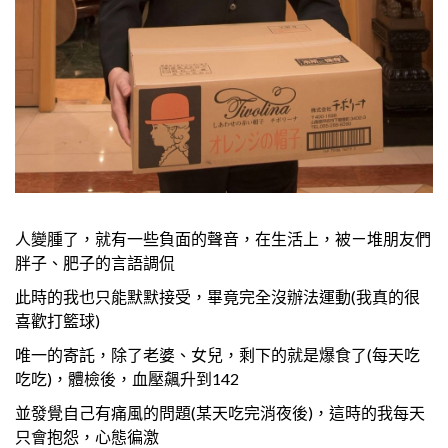
人變腫了，就有一些負面的聲音，在生活上，被ㄧ堆朋友們
胖子、肥子的言語調侃
此時的我也只能默默接受，畢竟完全沒辦法運動(我真的很
喜歡打籃球)
唯一的寄託，除了老婆、女兒，剩下的就是爆食了(每天吃
吃吃)，體檢後，血壓飆升到142
並發覺自己有痛風的問題(某天吃完消夜後)，這時的我每天
只會抱怨，心態徧激