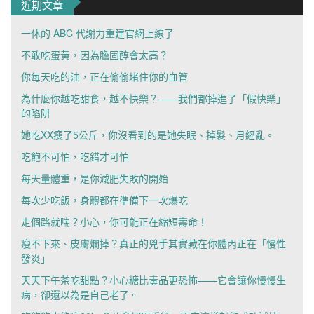
近期文章
一休的 ABC 代謝力重建官網上線了
不敢吃蛋黃，因為膽固醇會太高？
你每天吃的油，正在偷偷堵住你的血管
為什麼你越吃甜食，越不快樂？——我們都掉進了「假快樂」
的陷阱
她吃XX瘦了5公斤，你沒看到的是她失眠、掉髮、月經亂。
吃飽不可怕，吃錯才可怕
每天量體重，是你減肥失敗的開始
每次少吃飯，身體都在準備下一次爆吃
走個路就喘？小心，你可能正在縮短壽命！
瘦不下來、皮膚爛掉？真正的兇手其實藏在你體內正在「慢性
發炎」
天天下午茶吃甜點？小心糖比毒品更恐怖——它會讓你慢慢生
病，卻還以為是自己老了。