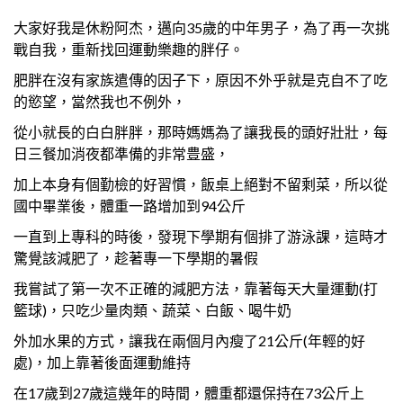
大家好我是休粉阿杰，邁向35歲的中年男子，為了再一次挑
戰自我，重新找回運動樂趣的胖仔。
肥胖在沒有家族遣傳的因子下，原因不外乎就是克自不了吃
的慾望，當然我也不例外，
從小就長的白白胖胖，那時媽媽為了讓我長的頭好壯壯，每
日三餐加消夜都準備的非常豊盛，
加上本身有個勤檢的好習慣，飯桌上絕對不留剩菜，所以從
國中畢業後，體重一路增加到94公斤
一直到上專科的時後，發現下學期有個排了游泳課，這時才
驚覺該減肥了，趁著專一下學期的暑假
我嘗試了第一次不正確的減肥方法，靠著每天大量運動(打
籃球)，只吃少量肉類、蔬菜、白飯、喝牛奶
外加水果的方式，讓我在兩個月內瘦了21公斤(年輕的好
處)，加上靠著後面運動維持
在17歲到27歲這幾年的時間，體重都還保持在73公斤上