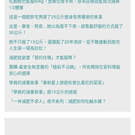
吃飽飽也能瘦60kg？放棄切胃手術，原來這樣就能成功減掉
1/2體重
這是一個肥胖宅男瘦了25公斤變身型男暖爸的故事
出差、暴食、熬夜…她以為瘦不下來，卻靠最舒服的方式瘦了
30公斤！
她不只瘦了13公斤，還擺脫了20年濕疹，從不敢運動到跑完
人生第一場馬拉松！
減肥就是要「管的住嘴」才能瘦嗎？
團購-最安全無塗層的「極岩不沾鍋」，所有媽咪在家料理最
安心的選擇
學員的減重故事「重新愛上旅遊和穿比基尼的菜菜」
「學員的減重故事」瘦15公斤的旅程
「一休減肥不求人」夜市系列：減肥如何吃鹹水雞？