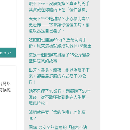
瘦不下來、皮膚爛掉？真正的兇手
其實藏在你體內正在「慢性發炎」
天天下午茶吃甜點？小心糖比毒品
更恐怖——它會讓你慢慢生病，卻
還以為是自己老了。
吃飽飽也能瘦60kg？放棄切胃手
術，原來這樣就能成功減掉1/2體重
ore >>
這是一個肥胖宅男瘦了25公斤變身
型男暖爸的故事
出差、暴食、熬夜…她以為瘦不下
來，卻靠最舒服的方式瘦了30公
斤！
含台灣都
時候魔
她不只瘦了13公斤，還擺脫了20年
濕疹，從不敢運動到跑完人生第一
場馬拉松！
減肥就是要「管的住嘴」才能瘦
嗎？
團購-最安全無塗層的「極岩不沾