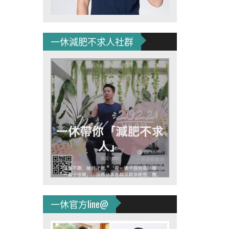
一休減肥不求人社群
一休官方line@