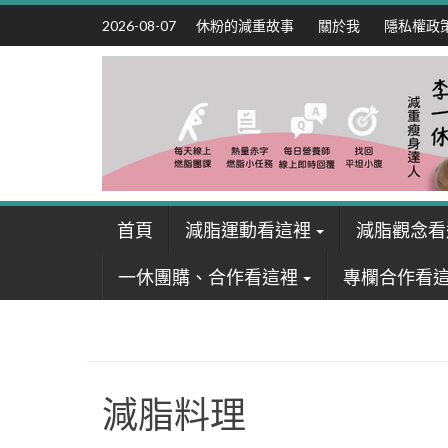
Skip
休粉的減重故事
關於我
隱私權政
2026-08-07
to
content
首頁
減脂運動看這裡
減脂觀念看
一休團購、合作看這裡
專欄合作看
減脂料理