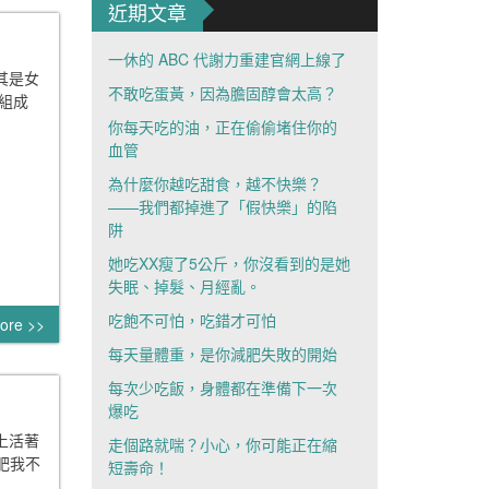
近期文章
一休的 ABC 代謝力重建官網上線了
尤其是女
不敢吃蛋黃，因為膽固醇會太高？
組成
你每天吃的油，正在偷偷堵住你的
血管
為什麼你越吃甜食，越不快樂？
——我們都掉進了「假快樂」的陷
阱
她吃XX瘦了5公斤，你沒看到的是她
失眠、掉髮、月經亂。
吃飽不可怕，吃錯才可怕
ore >>
每天量體重，是你減肥失敗的開始
每次少吃飯，身體都在準備下一次
爆吃
球上活著
走個路就喘？小心，你可能正在縮
肥我不
短壽命！