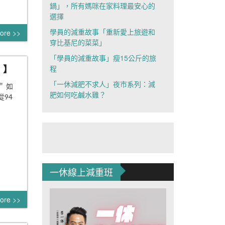
鍋」，所有媽咪在家料理最安心的
選擇
學員的減重故事「重新愛上旅遊和
ore >>
穿比基尼的菜菜」
「學員的減重故事」瘦15公斤的旅
！】
程
「一休減肥不求人」夜市系列：減
 如
肥如何吃鹹水雞？
94
一休線上減重班
ore >>