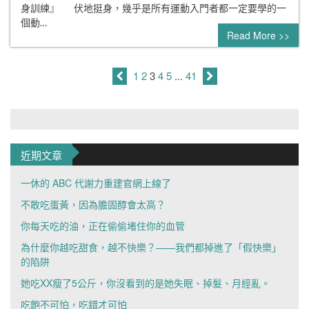
身訓練』 伏地挺身，幾乎是所有運動入門者都一定要學的一
個動…
Read More >>
1
2
3
4
5
...
41
近期文章
一休的 ABC 代謝力重建官網上線了
不敢吃蛋黃，因為膽固醇會太高？
你每天吃的油，正在偷偷堵住你的血管
為什麼你越吃甜食，越不快樂？——我們都掉進了「假快樂」
的陷阱
她吃XX瘦了5公斤，你沒看到的是她失眠、掉髮、月經亂。
吃飽不可怕，吃錯才可怕