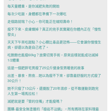
每天量體重，是你減肥失敗的開始
每次少吃飯，身體都在準備下一次爆吃
走個路就喘？小心，你可能正在縮短壽命！
瘦不下來、皮膚爛掉？真正的兇手其實藏在你體內正在「慢性
發炎」
天天下午茶吃甜點？小心糖比毒品更恐怖——它會讓你慢慢生
病，卻還以為是自己老了。
吃飽飽也能瘦60kg？放棄切胃手術，原來這樣就能成功減掉
1/2體重
這是一個肥胖宅男瘦了25公斤變身型男暖爸的故事
出差、暴食、熬夜…她以為瘦不下來，卻靠最舒服的方式瘦了
30公斤！
她不只瘦了13公斤，還擺脫了20年濕疹，從不敢運動到跑完
人生第一場馬拉松！
減肥就是要「管的住嘴」才能瘦嗎？
團購-最安全無塗層的「極岩不沾鍋」，所有媽咪在家料理最