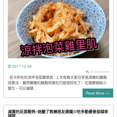
2017-12-04
0 comment
低卡好吃的涼拌泡菜雞里肌 上次有跟大家分享過滑嫩的雞胸
肉煮法，雖然嫩嫩的雞胸肉單吃已經很好吃了，在偶爾做點小
變化，可以讓健…
Read More >>
減重的反面範例–她聽了教練朋友建議少吃多動最後卻越來
越胖