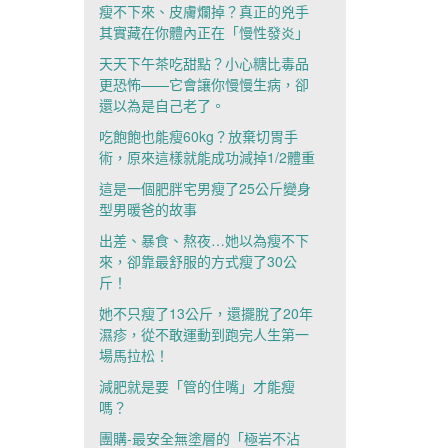
瘦不下來、皮膚爛掉？真正的兇手
其實藏在你體內正在「慢性發炎」
天天下午茶吃甜點？小心糖比毒品
更恐怖——它會讓你慢慢生病，卻
還以為是自己老了。
吃飽飽也能瘦60kg？放棄切胃手
術，原來這樣就能成功減掉1/2體重
這是一個肥胖宅男瘦了25公斤變身
型男暖爸的故事
出差、暴食、熬夜…她以為瘦不下
來，卻靠最舒服的方式瘦了30公
斤！
她不只瘦了13公斤，還擺脫了20年
濕疹，從不敢運動到跑完人生第一
場馬拉松！
減肥就是要「管的住嘴」才能瘦
嗎？
團購-最安全無塗層的「極岩不沾