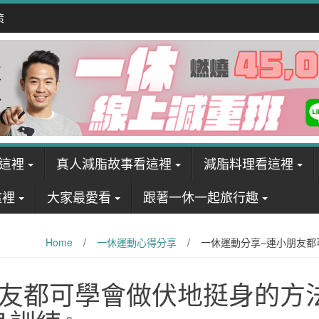
策
這裡
真人減脂故事看這裡
減脂料理看這裡
這裡
大家最愛看
跟著一休一起旅行趣
Home
/
一休運動心得分享
/
一休運動分享–連小朋友
朋友都可學會做伏地挺身的方