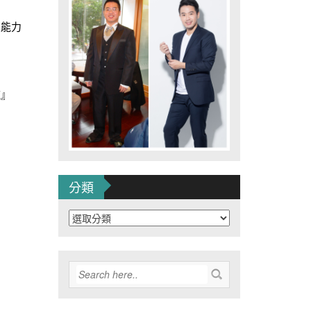
定能力
練』
分類
分
類