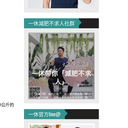
一休減肥不求人社群
0公斤的
一休官方line@