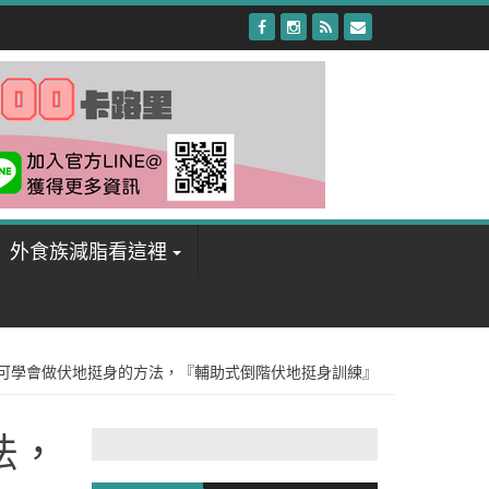
外食族減脂看這裡
都可學會做伏地挺身的方法，『輔助式倒階伏地挺身訓練』
法，