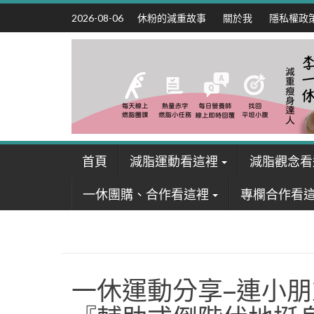
Skip
休粉的減重故事
關於我
隱私權政
2026-08-06
to
content
首頁
減脂運動看這裡
減脂觀念看
一休團購、合作看這裡
專欄合作看
一休運動分享–連小