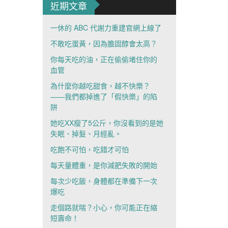
近期文章
一休的 ABC 代謝力重建官網上線了
不敢吃蛋黃，因為膽固醇會太高？
你每天吃的油，正在偷偷堵住你的
血管
為什麼你越吃甜食，越不快樂？
——我們都掉進了「假快樂」的陷
阱
她吃XX瘦了5公斤，你沒看到的是她
失眠、掉髮、月經亂。
吃飽不可怕，吃錯才可怕
每天量體重，是你減肥失敗的開始
每次少吃飯，身體都在準備下一次
爆吃
走個路就喘？小心，你可能正在縮
短壽命！