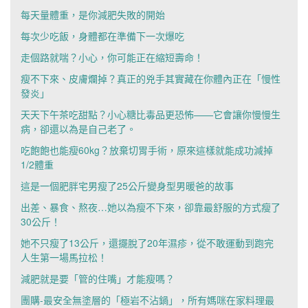
每天量體重，是你減肥失敗的開始
每次少吃飯，身體都在準備下一次爆吃
走個路就喘？小心，你可能正在縮短壽命！
瘦不下來、皮膚爛掉？真正的兇手其實藏在你體內正在「慢性
發炎」
天天下午茶吃甜點？小心糖比毒品更恐怖——它會讓你慢慢生
病，卻還以為是自己老了。
吃飽飽也能瘦60kg？放棄切胃手術，原來這樣就能成功減掉
1/2體重
這是一個肥胖宅男瘦了25公斤變身型男暖爸的故事
出差、暴食、熬夜…她以為瘦不下來，卻靠最舒服的方式瘦了
30公斤！
她不只瘦了13公斤，還擺脫了20年濕疹，從不敢運動到跑完
人生第一場馬拉松！
減肥就是要「管的住嘴」才能瘦嗎？
團購-最安全無塗層的「極岩不沾鍋」，所有媽咪在家料理最