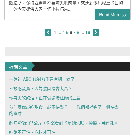
體脂肪，保持或盡量不要流失肌肉量，來達到健康減重的目的
一休今天提供大家十個小技巧來…
Read More >>
1
...
4
5
6
7
8
...
16
近期文章
一休的 ABC 代謝力重建官網上線了
不敢吃蛋黃，因為膽固醇會太高？
你每天吃的油，正在偷偷堵住你的血管
為什麼你越吃甜食，越不快樂？——我們都掉進了「假快樂」
的陷阱
她吃XX瘦了5公斤，你沒看到的是她失眠、掉髮、月經亂。
吃飽不可怕，吃錯才可怕