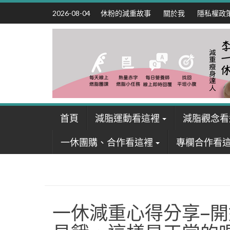
Skip
休粉的減重故事
關於我
隱私權政
2026-08-04
to
content
首頁
減脂運動看這裡
減脂觀念看
一休團購、合作看這裡
專欄合作看
一休減重心得分享–