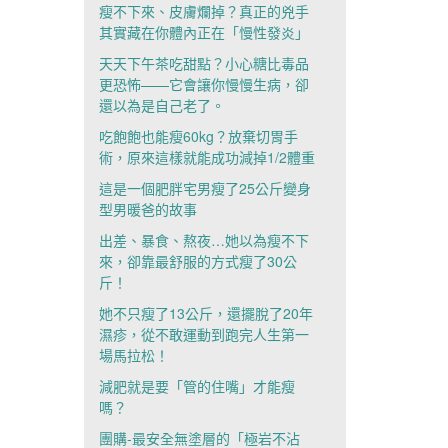
瘦不下來、皮膚爛掉？真正的兇手
其實藏在你體內正在「慢性發炎」
天天下午茶吃甜點？小心糖比毒品
更恐怖——它會讓你慢慢生病，卻
還以為是自己老了。
吃飽飽也能瘦60kg？放棄切胃手
術，原來這樣就能成功減掉1/2體重
這是一個肥胖宅男瘦了25公斤變身
型男暖爸的故事
出差、暴食、熬夜…她以為瘦不下
來，卻靠最舒服的方式瘦了30公
斤！
她不只瘦了13公斤，還擺脫了20年
濕疹，從不敢運動到跑完人生第一
場馬拉松！
減肥就是要「管的住嘴」才能瘦
嗎？
團購-最安全無塗層的「極岩不沾