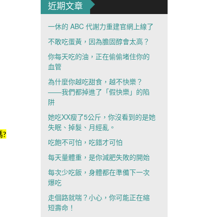
近期文章
一休的 ABC 代謝力重建官網上線了
不敢吃蛋黃，因為膽固醇會太高？
你每天吃的油，正在偷偷堵住你的
血管
為什麼你越吃甜食，越不快樂？
——我們都掉進了「假快樂」的陷
阱
她吃XX瘦了5公斤，你沒看到的是她
失眠、掉髮、月經亂。
?
吃飽不可怕，吃錯才可怕
每天量體重，是你減肥失敗的開始
每次少吃飯，身體都在準備下一次
爆吃
走個路就喘？小心，你可能正在縮
短壽命！