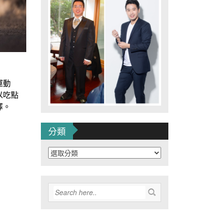
運動
以吃點
擇。
分類
分
類