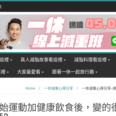
策
這裡
真人減脂故事看這裡
減脂料理看這裡
這裡
大家最愛看
跟著一休一起旅行趣
Home
/
一休減重心得分享
/
一休減重心得分享–
開始運動加健康飲食後，變的