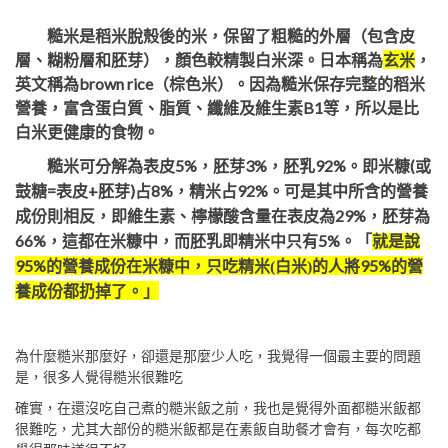
糙米是稻米脫殼後的米，保留了粗糙的外層（包含皮
層、糊粉層和胚芽），顏色較精製白米深。日本稱為
玄米
，
英文稱為brown rice（棕色米）。因為糙米保存完整的稻米
營養，富含蛋白質、脂質、纖維及維生素B1等，所以是比
白米更健康的食物。
5%
3%
92%
(
糙米可分解為表皮
，胚芽
，胚乳
。即米糠
或
=
+
)
8%
92%
鼓糖
表皮
胚芽
占
，精米占
。可是其中所含的營養
29%
成份則相反，即維生素、檸檬酸含量在表皮為
，胚芽為
66%
5%
，這都在米糠中，而胚乳即精米中只有
。「
就是說
95%
95%
的營養成份在米糠中，只吃精米(白米)的人將
的營
養成份都扔掉了。」
為什麼糙米那麼好，卻還是那麼少人吃，我覺得一個最主要的問題
是，很多人覺得糙米很難吃
確實，在還沒吃自己煮的糙米飯之前，我也是覺得外面都糙米飯都
很難吃，尤其大部份的糙米飯都是在素飯自助餐才會有，每次吃都