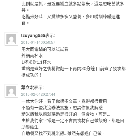
比例就是抓，最近要補血就多點紫米，還是想吃甚就多
甚。
吃糙米好哇！又纖維多多又營養，多咀嚼訓練緩速進
食。
tzuyang555
表示:
2015-01-1400:50:57
用大同電鍋的可以試試看
外鍋兩杯水
1杯米對1.1杯水
重點是煮好之後稍微翻一下再悶30分鐘 目前煮了幾次都
挺成功的！
葉立宏
表示:
2015-02-0420:27:44
一休大你好，看了你很多文章，覺得都很實用
不過有一些我沒辦法實施，想請你幫我解惑
糙米飯我以前就聽過是很好的一個食物，可是…
由於我們家平常是一定不會買食材自己做飯的，都是自
助餐維生
自助餐又找不到糙米飯…雖然有想過自己做，