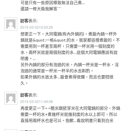
可是只有一些原因導致無法自己煮…
還請一修大衛我解答ˊˇˋ
訪客
表示:
2015-03-0210:53:26
想更正一下，大同電鍋(有內外鍋的)，煮飯內鍋一杯外
鍋就是&quot;一格&quot;的水，我家都這樣煮飯的。不
需要用到一杯甚至兩杯，只需要一杯米用一個刻度的
水，兩杯米就是兩個刻度的水…這個大同電鍋應該有說
明書。…
另外內鍋的部分有泡過的米，內鍋一杯米是一杯水，沒
泡過的通常是一杯米一杯半的水去斟酌。
如果外鍋的水放太多…飯會煮得很爛，而且也要悶很
久。
訪客
表示:
2015-03-0211:49:08
再度更正一下= =糙米跟胚芽米在大同電鍋的部分，外鍋
需要一杯的水+煮幾杯米就幾刻度的水以上即可，所以
直接用兩杯水也是可以。抱歉…看說明書只看到白米