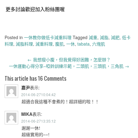
更多討論歡迎加入粉絲團喔
Posted in
一休教你做低卡減重料理
Tagged
減重
,
減脂
,
減肥
,
低卡
料理
,
減脂料理
,
減重料理
,
腹肌
,
一休
,
tabata
,
六塊肌
Post
←
我想瘦小腹，但我覺得好困難，怎麼辦？
navigation
一休運動心得分享–啞鈴訓練示範，二頭肌，三頭肌，三角肌
→
This article has 16 Comments
嘉尹
表示:
2014-06-2710:04:42
超適合我這種不會煮的！超詳細的啦！！
MIKA
表示:
2014-06-2713:35:12
謝謝一休!
超級實用的~~!