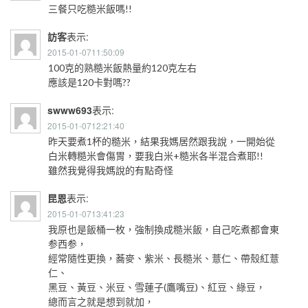
三餐只吃糙米飯嗎!!
訪客
表示:
2015-01-0711:50:09
100克的熟糙米飯熱量約120克左右
應該是120卡對嗎??
swww693
表示:
2015-01-0712:21:40
昨天要煮1杯的糙米，結果我媽居然跟我說，一開始從
白米轉糙米會傷胃，要我白米+糙米各半混合煮耶!!
雖然我覺得我媽說的有點奇怪
昆恩
表示:
2015-01-0713:41:23
我原也是飯桶一枚，強制換成糙米飯，自己吃煮都會東
参西参，
經常隨性更換，蕎麥、紫米、長糙米、薏仁、帶殼紅薏
仁、
黑豆、黃豆、米豆、雪蓮子(鷹嘴豆)、紅豆、綠豆，
總而言之就是想到就加，