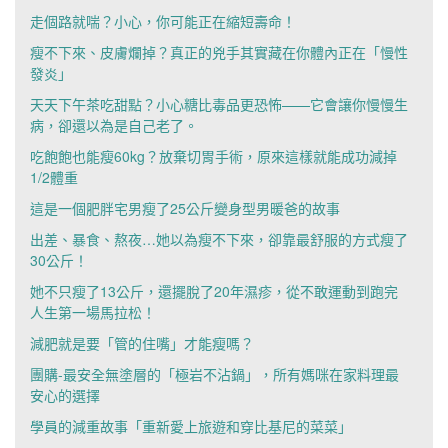
走個路就喘？小心，你可能正在縮短壽命！
瘦不下來、皮膚爛掉？真正的兇手其實藏在你體內正在「慢性
發炎」
天天下午茶吃甜點？小心糖比毒品更恐怖——它會讓你慢慢生
病，卻還以為是自己老了。
吃飽飽也能瘦60kg？放棄切胃手術，原來這樣就能成功減掉
1/2體重
這是一個肥胖宅男瘦了25公斤變身型男暖爸的故事
出差、暴食、熬夜…她以為瘦不下來，卻靠最舒服的方式瘦了
30公斤！
她不只瘦了13公斤，還擺脫了20年濕疹，從不敢運動到跑完
人生第一場馬拉松！
減肥就是要「管的住嘴」才能瘦嗎？
團購-最安全無塗層的「極岩不沾鍋」，所有媽咪在家料理最
安心的選擇
學員的減重故事「重新愛上旅遊和穿比基尼的菜菜」