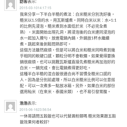
訪客
表示:
2015-03-1014:17:15
我來分享一下半白半糙的煮法：白米糙米分別洗好後，
糙米以1.5倍的水，用瓦斯爐煮。同時白米以米：水=1:1
的比例先浸泡。糙米煮到水面低於米（不必完全煮
熟），米面開始出現孔洞，將浸泡後的白米連同浸泡的
水一起加入攪勻，放進電鍋內鍋，外鍋放1杯水繼續
煮。跳起來後剝鬆悶熟即可。
這個方法雖然麻煩，但是可以將白米和糙米同時煮到幾
乎相同的軟硬口感，顆粒分明不會軟爛。如果覺得要換
鍋很麻煩，也可以挑戰瓦斯爐直接先煮糙米再加泡好的
白米，一鍋完成，會比電鍋煮得更好吃。
這種半白半糙的混合飯很適合尚不習慣全糙米口感的
人，因為是分別前處理，所以白米糙米比例可以任意搭
配，可以一次煮多一點放冰箱。另外，如果白米的部份
選用秈米（在來米、泰國米類），也不易引發胃酸。
浩浩
表示:
2015-06-1623:56:54
一休哥請問五穀飯也可以代替澱粉類嗎 糙米效果跟五穀
飯效果何者較好?