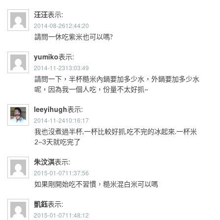
汪汪
表示:
2014-08-2612:44:20
請問一休吃紫米也可以嗎?
yumiko
表示:
2014-11-2313:03:49
請問一下，半杯糙米內鍋要加多少水，外鍋要加多少水
呢，因為我一個人吃，份量不太好抓~
leeyihugh
表示:
2014-11-2410:16:17
我也沒煮過半杯,一杯比較好抓,吃不完的冰起來.一杯米
2~3天就吃完了
朱汶淇
表示:
2015-01-0711:37:56
如果剛開始吃不習慣，糙米混白米可以嗎
凱鈺
表示:
2015-01-0711:48:12