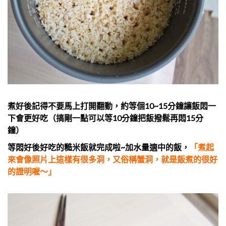
煮好後記得不要馬上打開翻動，約等個10~15分鐘讓飯悶一
下會更好吃（搞剛一點可以等10分鐘把飯撥鬆再悶15分
鐘）
等悶好後好吃的糙米飯就完成啦~加水量適中的飯，
「煮起
來會像照片上這樣有很多洞，又俗稱蟹洞，就是飯煮的很好
的證明喔～」