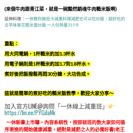
(來個牛肉跟青江菜，就是一碗黯然銷魂牛肉糙米飯啊)
延伸料理：
一休教你做低卡減重料理減肥也可以吃炒飯，超好吃的
古早味蔥花糙米蛋炒飯 一人份熱量315卡
重點：
用大同電鍋，1杯糙米約加1.3杯水
用電子鍋則是1杯糙米約加1.7到1.8杯水。
煮好後把飯撥鬆再悶30分鐘，大功告成。
這就是簡單的煮好吃的糙米飯教學，歡迎大家分享～
加入官方LINE@詢問「一休線上減重班」
https://lin.ee/PYGdaNk
一休新書上市囉，內容系統性，按部就班的教大家如何循
序漸進的開始健康減重，絕對是減肥之人的必備好書(老王