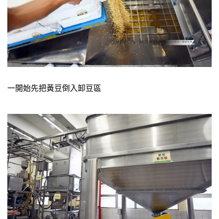
一開始先把黃豆倒入卸豆區