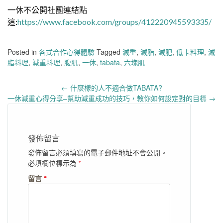
一休不公開社團連結點
這:
https://www.facebook.com/groups/412220945593335/
Posted in
各式合作心得體驗
Tagged
減重
,
減脂
,
減肥
,
低卡料理
,
減
脂料理
,
減重料理
,
腹肌
,
一休
,
tabata
,
六塊肌
Post
←
什麼樣的人不適合做TABATA?
navigation
一休減重心得分享–幫助減重成功的技巧，教你如何設定對的目標
→
發佈留言
發佈留言必須填寫的電子郵件地址不會公開。
必填欄位標示為
*
留言
*